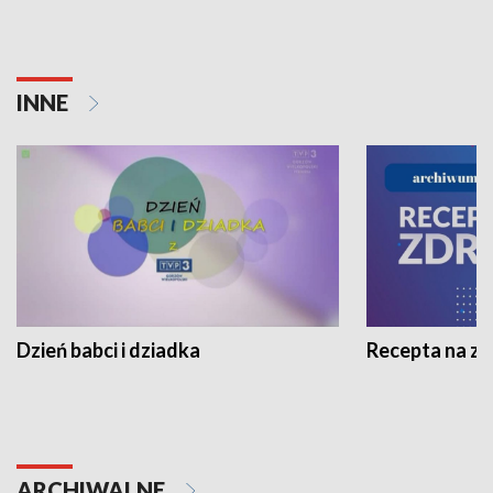
INNE
Dzień babci i dziadka
Recepta na z
ARCHIWALNE