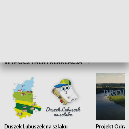
Kalejdoskop
Sołtys na med
WYPOCZYNEK I REKREACJA
Duszek Lubuszek na szlaku
Projekt Odra