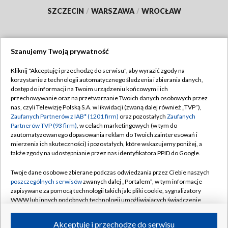
SZCZECIN
/
WARSZAWA
/
WROCŁAW
Szanujemy Twoją prywatność
Dołącz do nas:
Kliknij "Akceptuję i przechodzę do serwisu", aby wyrazić zgody na
korzystanie z technologii automatycznego śledzenia i zbierania danych,
TVP
dostęp do informacji na Twoim urządzeniu końcowym i ich
Abonament TVP
przechowywanie oraz na przetwarzanie Twoich danych osobowych przez
Regulamin TVP
nas, czyli Telewizję Polską S.A. w likwidacji (zwaną dalej również „TVP”),
Emisja w TVP
Polityka prywatności
Zaufanych Partnerów z IAB* (1201 firm)
oraz pozostałych
Zaufanych
Partnerów TVP (93 firm)
, w celach marketingowych (w tym do
Centrum informacji TVP
Moje zgody
zautomatyzowanego dopasowania reklam do Twoich zainteresowań i
mierzenia ich skuteczności) i pozostałych, które wskazujemy poniżej, a
Naziemna Telewizja Cyfrowa
Pomoc
także zgody na udostępnianie przez nas identyfikatora PPID do Google.
Sklep TVP
Biuro reklamy
Twoje dane osobowe zbierane podczas odwiedzania przez Ciebie naszych
Rada Programowa
Kontakt
poszczególnych serwisów
zwanych dalej „Portalem”, w tym informacje
zapisywane za pomocą technologii takich jak: pliki cookie, sygnalizatory
System NOS
WWW lub innych podobnych technologii umożliwiających świadczenie
dopasowanych i bezpiecznych usług, personalizację treści oraz reklam,
Informacje o nadawcy
Kanały
udostępnianie funkcji mediów społecznościowych oraz analizowanie
Akceptuję i przechodzę do serwisu
ruchu w Internecie.