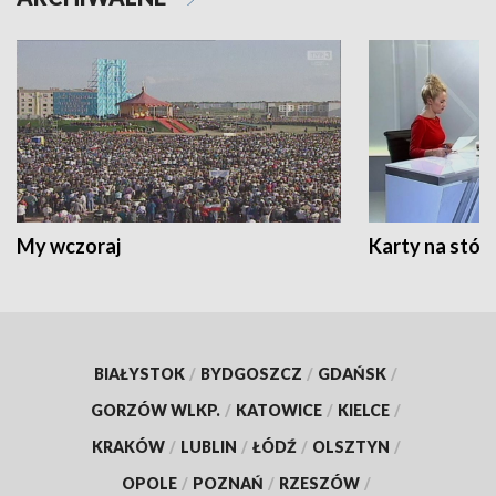
My wczoraj
Karty na stół:
BIAŁYSTOK
/
BYDGOSZCZ
/
GDAŃSK
/
GORZÓW WLKP.
/
KATOWICE
/
KIELCE
/
KRAKÓW
/
LUBLIN
/
ŁÓDŹ
/
OLSZTYN
/
OPOLE
/
POZNAŃ
/
RZESZÓW
/