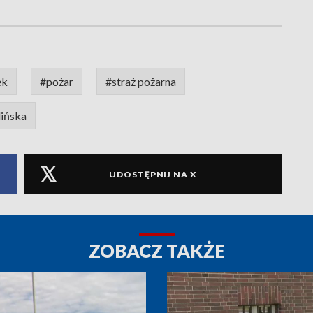
ek
#pożar
#straż pożarna
ińska
UDOSTĘPNIJ NA X
ZOBACZ TAKŻE