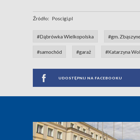
Źródło:
Poscigi.pl
#Dąbrówka Wielkopolska
#gm. Zbąszyn
#samochód
#garaż
#Katarzyna Wol
UDOSTĘPNIJ NA FACEBOOKU