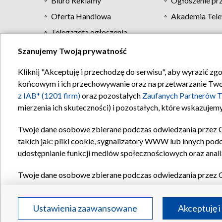
Biuro Reklamy
Ogłoszenie pr
Oferta Handlowa
Akademia Tele
Telegazeta ogłoszenia
Szanujemy Twoją prywatność
Regulamin TVP
Kliknij "Akceptuję i przechodzę do serwisu", aby wyrazić zg
końcowym i ich przechowywanie oraz na przetwarzanie Twoich
z IAB* (1201 firm)
oraz pozostałych
Zaufanych Partnerów T
mierzenia ich skuteczności) i pozostałych, które wskazujemy
Twoje dane osobowe zbierane podczas odwiedzania przez 
takich jak: pliki cookie, sygnalizatory WWW lub innych pod
udostępnianie funkcji mediów społecznościowych oraz anali
Twoje dane osobowe zbierane podczas odwiedzania przez 
plików cookie, informacje o Twoich wyszukiwaniach w serwi
Partnerów TVP
dla realizacji następujących celów i funkc
Ustawienia zaawansowane
Akceptuję i
reklam, tworzenia profilu spersonalizowanych reklam, tworz