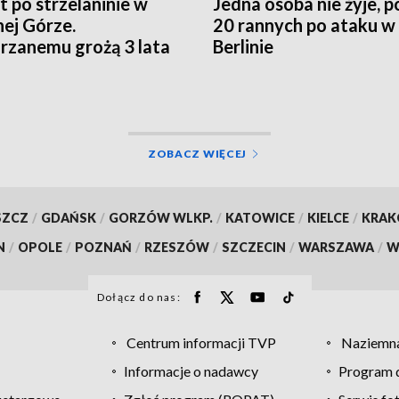
t po strzelaninie w
Jedna osoba nie żyje, 
nej Górze.
20 rannych po ataku w
rzanemu grożą 3 lata
Berlinie
enia
ZOBACZ WIĘCEJ
SZCZ
/
GDAŃSK
/
GORZÓW WLKP.
/
KATOWICE
/
KIELCE
/
KRA
N
/
OPOLE
/
POZNAŃ
/
RZESZÓW
/
SZCZECIN
/
WARSZAWA
/
W
Dołącz do nas:
Centrum informacji TVP
Naziemna
Informacje o nadawcy
Program d