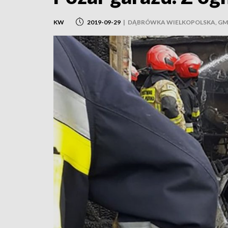
KW
2019-09-29
|
DĄBRÓWKA WIELKOPOLSKA, GM