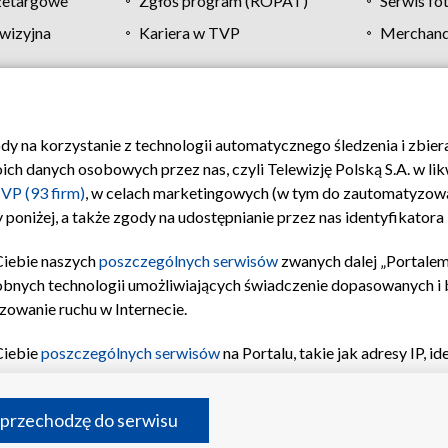
zetargowe
Zgłoś program (ROPAT)
Serwis fo
wizyjna
Kariera w TVP
Merchandi
Polityka prywatności
Moje zgody
Pomoc
Biuro re
ody na korzystanie z technologii automatycznego śledzenia i zbie
 danych osobowych przez nas, czyli Telewizję Polską S.A. w likw
VP (93 firm)
, w celach marketingowych (w tym do zautomatyzow
 poniżej, a także zgody na udostępnianie przez nas identyfikator
Ciebie naszych
poszczególnych serwisów
zwanych dalej „Portalem
obnych technologii umożliwiających świadczenie dopasowanych i be
zowanie ruchu w Internecie.
Ciebie
poszczególnych serwisów
na Portalu, takie jak adresy IP, 
sach Portalu czy historia odwiedzin będą przetwarzane przez TV
ji: przechowywania informacji na urządzeniu lub dostęp do nich,
©2026 Telewizja Polska S.A. w likwidacji
 przechodzę do serwisu
enia profilu spersonalizowanych treści, wyboru spersonalizowany