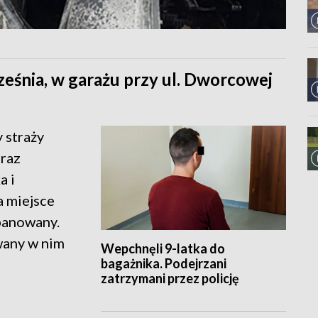
eśnia, w garażu przy ul. Dworcowej
 straży
raz
a i
a miejsce
opanowany.
wany w nim
Wepchnęli 9-latka do
bagażnika. Podejrzani
zatrzymani przez policję