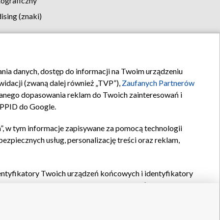
tograficzny
sing (znaki)
klamy
Kontakt
rania danych, dostęp do informacji na Twoim urządzeniu
idacji (zwaną dalej również „TVP”),
Zaufanych Partnerów
anego dopasowania reklam do Twoich zainteresowań i
a PPID do Google.
”, w tym informacje zapisywane za pomocą technologii
zpiecznych usług, personalizację treści oraz reklam,
identyfikatory Twoich urządzeń końcowych i identyfikatory
P,
Zaufanych Partnerów z IAB
oraz pozostałych
Zaufanych
 wyboru podstawowych reklam, wyboru spersonalizowanych
ch treści, pomiaru wydajności reklam, pomiaru wydajności