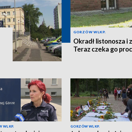
GORZÓW WLKP.
o
Okradł listonosza i z
Teraz czeka go pro
 WLKP.
GORZÓW WLKP.