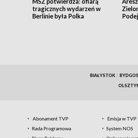
MSZ potwierdza: ofiarą
Aresz
tragicznych wydarzeń w
Zielo
Berlinie była Polka
Podej
więzi
BIAŁYSTOK
/
BYDGO
OLSZTY
Abonament TVP
Emisja w TVP
Rada Programowa
System NOS