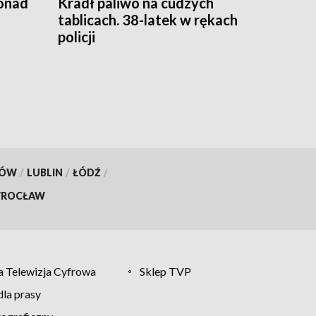
ponad
Kradł paliwo na cudzych
tablicach. 38-latek w rękach
policji
KÓW
/
LUBLIN
/
ŁÓDŹ
/
ROCŁAW
 Telewizja Cyfrowa
Sklep TVP
la prasy