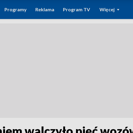
Programy
Reklama
Program TV
Więcej
niem walczyło pięć wozó