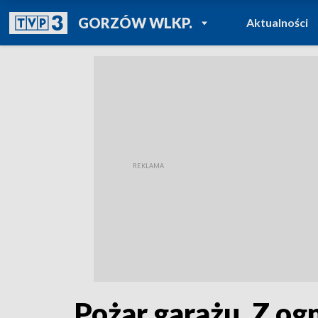
POWRÓT DO
GORZÓW WLKP.
Aktualności
TVP REGIONY
Pożar garażu. Z og