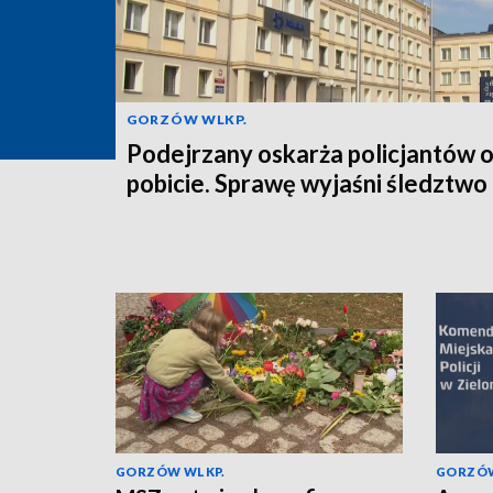
GORZÓW WLKP.
Podejrzany oskarża policjantów 
pobicie. Sprawę wyjaśni śledztwo
GORZÓW WLKP.
GORZÓW