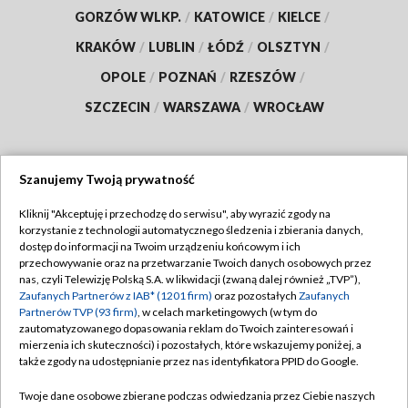
GORZÓW WLKP.
/
KATOWICE
/
KIELCE
/
KRAKÓW
/
LUBLIN
/
ŁÓDŹ
/
OLSZTYN
/
OPOLE
/
POZNAŃ
/
RZESZÓW
/
SZCZECIN
/
WARSZAWA
/
WROCŁAW
Szanujemy Twoją prywatność
Dołącz do nas:
Kliknij "Akceptuję i przechodzę do serwisu", aby wyrazić zgody na
korzystanie z technologii automatycznego śledzenia i zbierania danych,
TVP
dostęp do informacji na Twoim urządzeniu końcowym i ich
Abonament TVP
przechowywanie oraz na przetwarzanie Twoich danych osobowych przez
Regulamin TVP
nas, czyli Telewizję Polską S.A. w likwidacji (zwaną dalej również „TVP”),
Emisja w TVP
Polityka prywatności
Zaufanych Partnerów z IAB* (1201 firm)
oraz pozostałych
Zaufanych
Partnerów TVP (93 firm)
, w celach marketingowych (w tym do
Centrum informacji TVP
Moje zgody
zautomatyzowanego dopasowania reklam do Twoich zainteresowań i
mierzenia ich skuteczności) i pozostałych, które wskazujemy poniżej, a
Naziemna Telewizja Cyfrowa
Pomoc
także zgody na udostępnianie przez nas identyfikatora PPID do Google.
Sklep TVP
Biuro reklamy
Twoje dane osobowe zbierane podczas odwiedzania przez Ciebie naszych