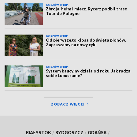
GORZÓW WLKP.
Zbroja, hełm i miecz. Rycerz podbił trasę
Tour de Pologne
GORZÓW WLKP.
Od pierwszego kłosa do święta plonów.
Zapraszamy na nowy cykl
GORZÓW WLKP.
System kaucyjny działa od roku. Jak radzą
sobie Lubuszanie?
ZOBACZ WIĘCEJ
BIAŁYSTOK
/
BYDGOSZCZ
/
GDAŃSK
/