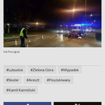
fot.Poscigi.pl
#Lubuskie
#Zielona Góra
#Wypadek
#Skuter
#Areszt
#Poszukiwany
#Kamil Karmiński