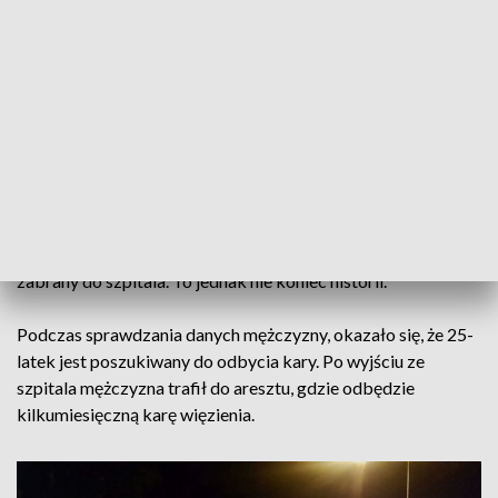
pewnym momencie mężczyzna stracił panowanie nad
pojazdem i przewrócił się, uderzając w nawierzchnię na
wysokości ul. Waszczyka – mówi podinsp. Małgorzata
Stanisławska, rzeczniczka zielonogórskiej policji.
Upadek okazał się tak niefortunny, że mężczyzna nie mógł
wstać i konieczne było wezwanie pogotowia ratunkowego.
Gdy na miejsce przyjechali policjanci i pogotowie okazało
się, że mężczyzna ma złamaną rękę i nogę. Po opatrzeniu
przez zespół medyczny 25-latek decyzją lekarza został
zabrany do szpitala. To jednak nie koniec historii.
Podczas sprawdzania danych mężczyzny, okazało się, że 25-
latek jest poszukiwany do odbycia kary. Po wyjściu ze
szpitala mężczyzna trafił do aresztu, gdzie odbędzie
kilkumiesięczną karę więzienia.