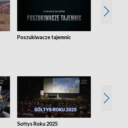
Poszukiwacze tajemnic
Kostrzyn na 
h
Sołtys Roku 2025
20 lat minęł