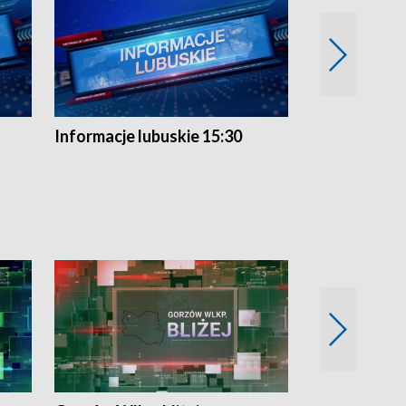
Informacje lubuskie 15:30
Przegląd ty