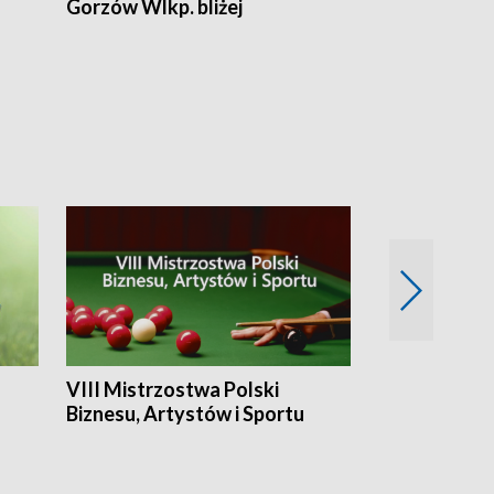
Gorzów Wlkp. bliżej
Lubuskie bliż
VIII Mistrzostwa Polski
Cztery kwar
Biznesu, Artystów i Sportu