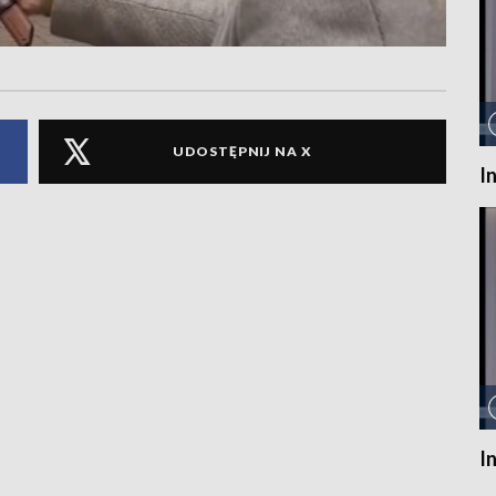
UDOSTĘPNIJ NA X
I
I