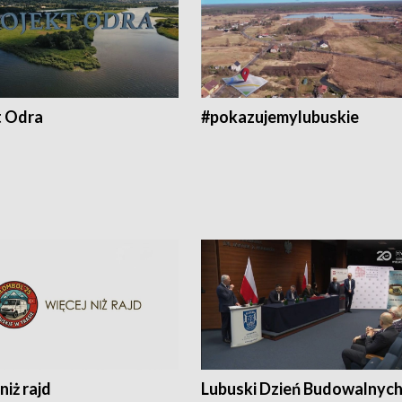
t Odra
#pokazujemylubuskie
niż rajd
Lubuski Dzień Budowalnyc