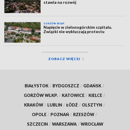
stawia na rozwój
GORZÓW WLKP.
Napięcie w zielonogórskim szpitalu.
Związki nie wykluczają protestu
ZOBACZ WIĘCEJ
BIAŁYSTOK
/
BYDGOSZCZ
/
GDAŃSK
/
GORZÓW WLKP.
/
KATOWICE
/
KIELCE
/
KRAKÓW
/
LUBLIN
/
ŁÓDŹ
/
OLSZTYN
/
OPOLE
/
POZNAŃ
/
RZESZÓW
/
SZCZECIN
/
WARSZAWA
/
WROCŁAW