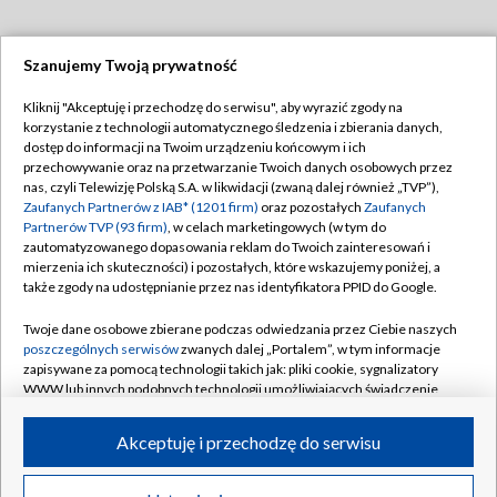
Szanujemy Twoją prywatność
Dołącz do nas:
Kliknij "Akceptuję i przechodzę do serwisu", aby wyrazić zgody na
korzystanie z technologii automatycznego śledzenia i zbierania danych,
TVP
dostęp do informacji na Twoim urządzeniu końcowym i ich
Abonament TVP
przechowywanie oraz na przetwarzanie Twoich danych osobowych przez
Regulamin TVP
nas, czyli Telewizję Polską S.A. w likwidacji (zwaną dalej również „TVP”),
Emisja w TVP
Polityka prywatności
Zaufanych Partnerów z IAB* (1201 firm)
oraz pozostałych
Zaufanych
Partnerów TVP (93 firm)
, w celach marketingowych (w tym do
Centrum informacji TVP
Moje zgody
zautomatyzowanego dopasowania reklam do Twoich zainteresowań i
mierzenia ich skuteczności) i pozostałych, które wskazujemy poniżej, a
Naziemna Telewizja Cyfrowa
Pomoc
także zgody na udostępnianie przez nas identyfikatora PPID do Google.
Sklep TVP
Biuro reklamy
Twoje dane osobowe zbierane podczas odwiedzania przez Ciebie naszych
Rada Programowa
Kontakt
poszczególnych serwisów
zwanych dalej „Portalem”, w tym informacje
zapisywane za pomocą technologii takich jak: pliki cookie, sygnalizatory
System NOS
WWW lub innych podobnych technologii umożliwiających świadczenie
dopasowanych i bezpiecznych usług, personalizację treści oraz reklam,
Informacje o nadawcy
Kanały
udostępnianie funkcji mediów społecznościowych oraz analizowanie
Akceptuję i przechodzę do serwisu
ruchu w Internecie.
Program dla prasy
©2026 Telewizja Polska S.A. w likwidacji
Biuro Reklamy
Twoje dane osobowe zbierane podczas odwiedzania przez Ciebie