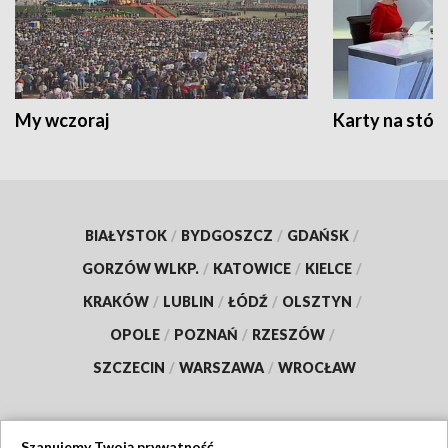
My wczoraj
Karty na stół:
BIAŁYSTOK
/
BYDGOSZCZ
/
GDAŃSK
/
GORZÓW WLKP.
/
KATOWICE
/
KIELCE
/
KRAKÓW
/
LUBLIN
/
ŁÓDŹ
/
OLSZTYN
/
OPOLE
/
POZNAŃ
/
RZESZÓW
/
SZCZECIN
/
WARSZAWA
/
WROCŁAW
Szanujemy Twoją prywatność