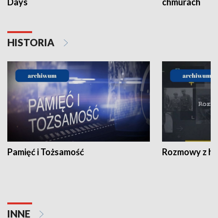
Days
chmurach
HISTORIA
Pamięć i Tożsamość
Rozmowy z his
INNE