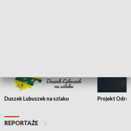
Kalejdoskop
Sołtys na med
WYPOCZYNEK I REKREACJA
Duszek Lubuszek na szlaku
Projekt Odra
REPORTAŻE