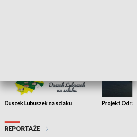
Kalejdoskop
Sołtys na med
WYPOCZYNEK I REKREACJA
Duszek Lubuszek na szlaku
Projekt Odra
REPORTAŻE