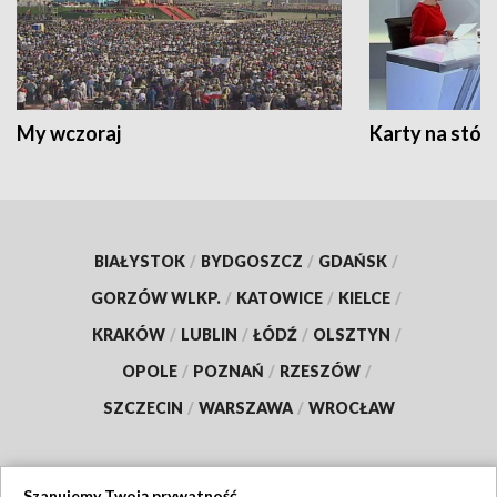
My wczoraj
Karty na stół:
BIAŁYSTOK
/
BYDGOSZCZ
/
GDAŃSK
/
GORZÓW WLKP.
/
KATOWICE
/
KIELCE
/
KRAKÓW
/
LUBLIN
/
ŁÓDŹ
/
OLSZTYN
/
OPOLE
/
POZNAŃ
/
RZESZÓW
/
SZCZECIN
/
WARSZAWA
/
WROCŁAW
Szanujemy Twoją prywatność