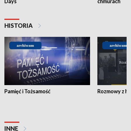
Days
chmurach
HISTORIA
Pamięć i Tożsamość
Rozmowy z his
INNE