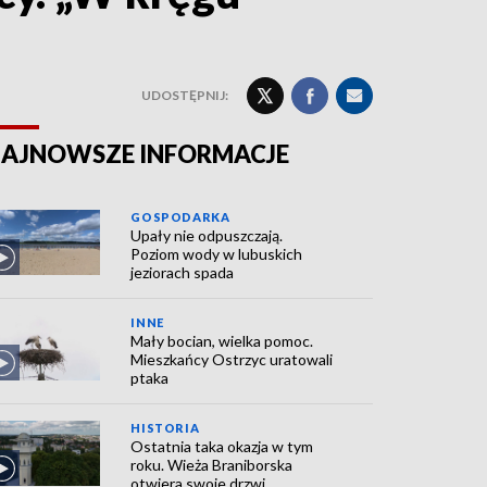
UDOSTĘPNIJ:
AJNOWSZE INFORMACJE
GOSPODARKA
Upały nie odpuszczają.
Poziom wody w lubuskich
jeziorach spada
INNE
Mały bocian, wielka pomoc.
Mieszkańcy Ostrzyc uratowali
ptaka
HISTORIA
Ostatnia taka okazja w tym
roku. Wieża Braniborska
otwiera swoje drzwi