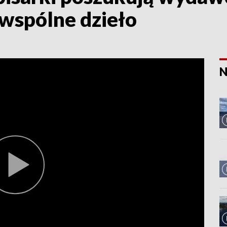
 wspólne dzieło
N