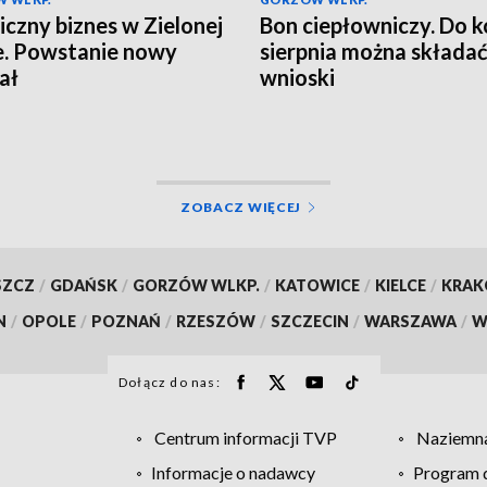
czny biznes w Zielonej
Bon ciepłowniczy. Do 
. Powstanie nowy
sierpnia można składa
ał
wnioski
ZOBACZ WIĘCEJ
SZCZ
/
GDAŃSK
/
GORZÓW WLKP.
/
KATOWICE
/
KIELCE
/
KRA
N
/
OPOLE
/
POZNAŃ
/
RZESZÓW
/
SZCZECIN
/
WARSZAWA
/
W
Dołącz do nas:
Centrum informacji TVP
Naziemna
Informacje o nadawcy
Program d