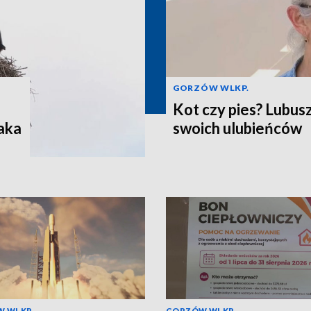
GORZÓW WLKP.
Kot czy pies? Lubus
aka
swoich ulubieńców
 WLKP.
GORZÓW WLKP.