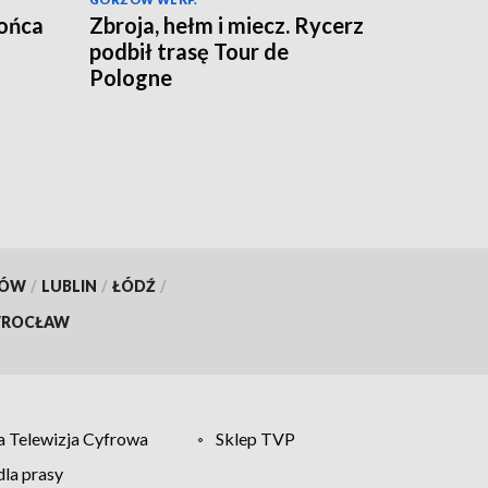
końca
Zbroja, hełm i miecz. Rycerz
ć
podbił trasę Tour de
Pologne
KÓW
/
LUBLIN
/
ŁÓDŹ
/
ROCŁAW
 Telewizja Cyfrowa
Sklep TVP
la prasy