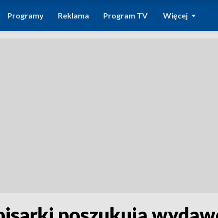
Programy
Reklama
Program TV
Więcej
isarki poszukują wydaw