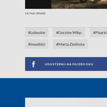
fot.Piotr Wleklik
#Lubuskie
#Gorzów Wlkp.
#Pisarki
#Inwalidzi
#Marta Zielińska
UDOSTĘPNIJ NA FACEBOOKU