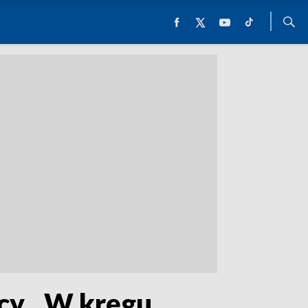
cy. „W kręgu