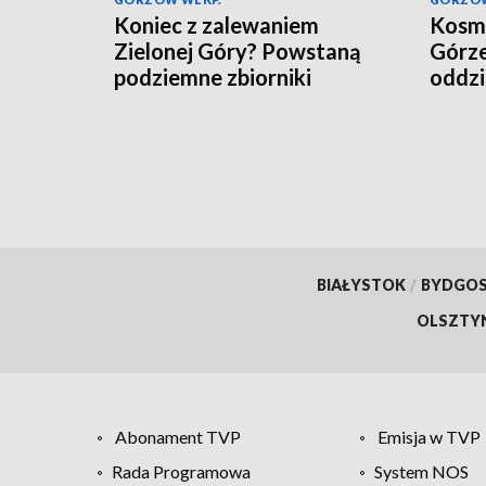
Koniec z zalewaniem
Kosmi
Zielonej Góry? Powstaną
Górze
podziemne zbiorniki
oddzi
BIAŁYSTOK
/
BYDGO
OLSZTY
Abonament TVP
Emisja w TVP
Rada Programowa
System NOS