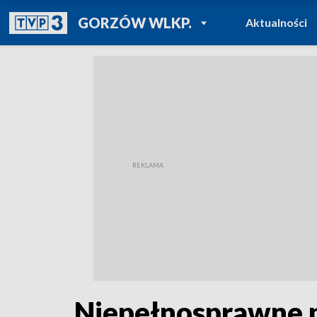
POWRÓT DO
GORZÓW WLKP.
Aktualności
TVP REGIONY
Niepełnosprawne p