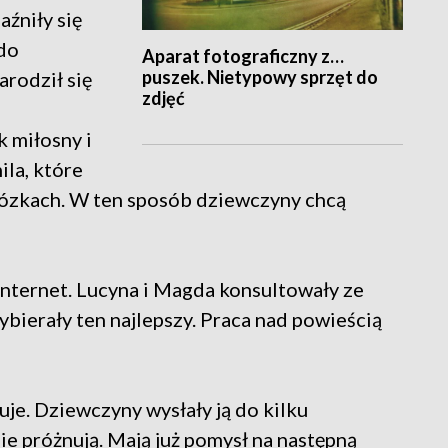
aźniły się
 do
Aparat fotograficzny z…
puszek. Nietypowy sprzęt do
arodził się
zdjęć
k miłosny i
ila, które
 wózkach. W ten sposób dziewczyny chcą
internet. Lucyna i Magda konsultowały ze
ybierały ten najlepszy. Praca nad powieścią
uje. Dziewczyny wysłały ją do kilku
e próżnują. Mają już pomysł na następną