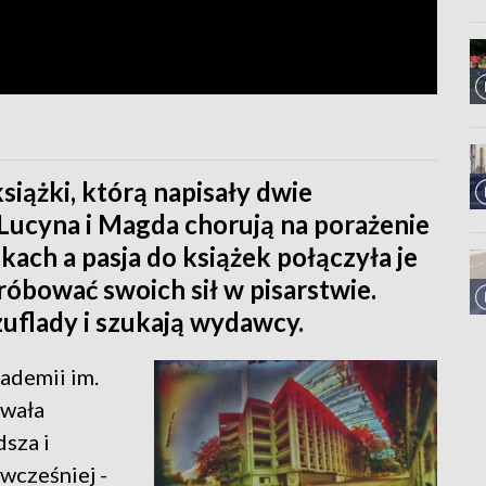
siążki, którą napisały dwie
Lucyna i Magda chorują na porażenie
ach a pasja do książek połączyła je
róbować swoich sił w pisarstwie.
zuflady i szukają wydawcy.
ademii im.
owała
sza i
wcześniej -