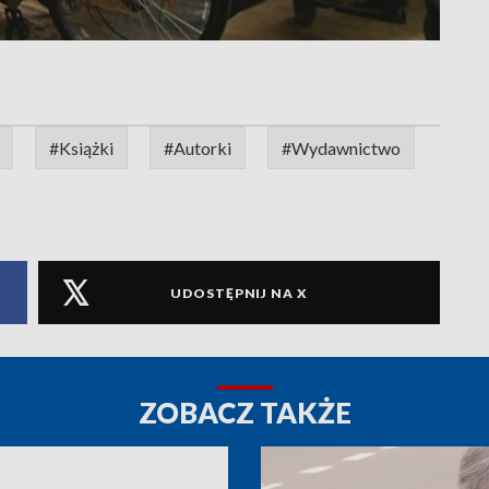
#Książki
#Autorki
#Wydawnictwo
UDOSTĘPNIJ NA X
ZOBACZ TAKŻE