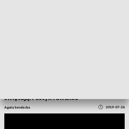
POWRÓT DO
GORZÓW WLKP.
TVP REGIONY
Funkcjonariusze z Międzyrzecza
świętują. Festyn i awanse
2019-07-26
Agata Sendecka