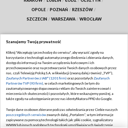
KRAKÓW
/
LUBLIN
/
ŁÓDŹ
/
OLSZTYN
/
OPOLE
/
POZNAŃ
/
RZESZÓW
/
SZCZECIN
/
WARSZAWA
/
WROCŁAW
Szanujemy Twoją prywatność
Dołącz do nas:
Kliknij "Akceptuję i przechodzę do serwisu", aby wyrazić zgody na
korzystanie z technologii automatycznego śledzenia i zbierania danych,
TVP
dostęp do informacji na Twoim urządzeniu końcowym i ich
Abonament TVP
przechowywanie oraz na przetwarzanie Twoich danych osobowych przez
Regulamin TVP
nas, czyli Telewizję Polską S.A. w likwidacji (zwaną dalej również „TVP”),
Emisja w TVP
Polityka prywatności
Zaufanych Partnerów z IAB* (1201 firm)
oraz pozostałych
Zaufanych
Partnerów TVP (93 firm)
, w celach marketingowych (w tym do
Centrum informacji TVP
Moje zgody
zautomatyzowanego dopasowania reklam do Twoich zainteresowań i
mierzenia ich skuteczności) i pozostałych, które wskazujemy poniżej, a
Naziemna Telewizja Cyfrowa
Pomoc
także zgody na udostępnianie przez nas identyfikatora PPID do Google.
Sklep TVP
Biuro reklamy
Twoje dane osobowe zbierane podczas odwiedzania przez Ciebie naszych
Rada Programowa
Kontakt
poszczególnych serwisów
zwanych dalej „Portalem”, w tym informacje
zapisywane za pomocą technologii takich jak: pliki cookie, sygnalizatory
System NOS
WWW lub innych podobnych technologii umożliwiających świadczenie