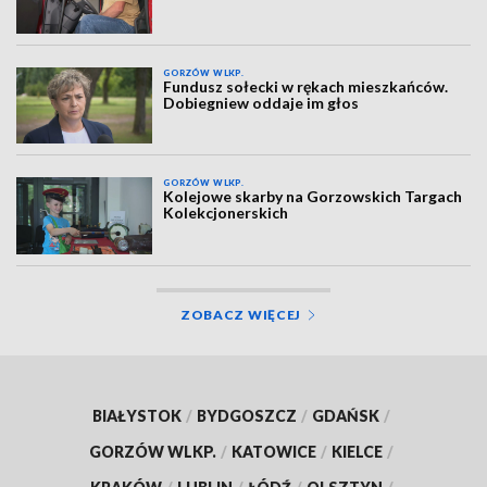
GORZÓW WLKP.
Fundusz sołecki w rękach mieszkańców.
Dobiegniew oddaje im głos
GORZÓW WLKP.
Kolejowe skarby na Gorzowskich Targach
Kolekcjonerskich
ZOBACZ WIĘCEJ
BIAŁYSTOK
/
BYDGOSZCZ
/
GDAŃSK
/
GORZÓW WLKP.
/
KATOWICE
/
KIELCE
/