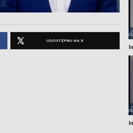
UDOSTĘPNIJ NA X
I
I