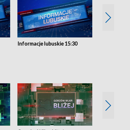
Informacje lubuskie 15:30
Przegląd ty