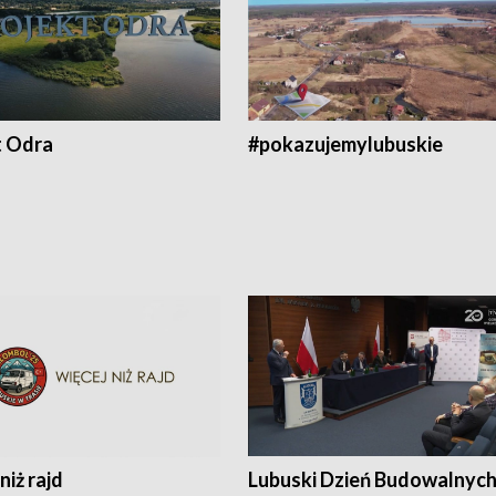
t Odra
#pokazujemylubuskie
niż rajd
Lubuski Dzień Budowalnyc