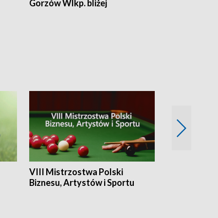
Gorzów Wlkp. bliżej
Lubuskie bliż
VIII Mistrzostwa Polski
Cztery kwar
Biznesu, Artystów i Sportu