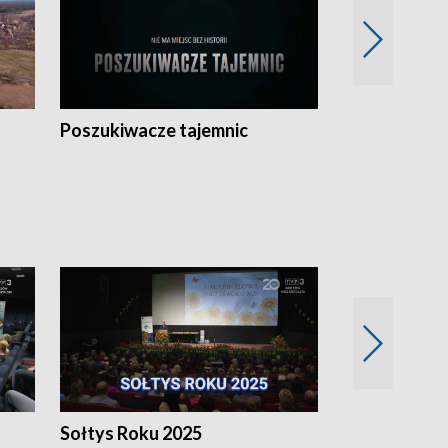
Poszukiwacze tajemnic
Kostrzyn na 
h
Sołtys Roku 2025
20 lat minęł