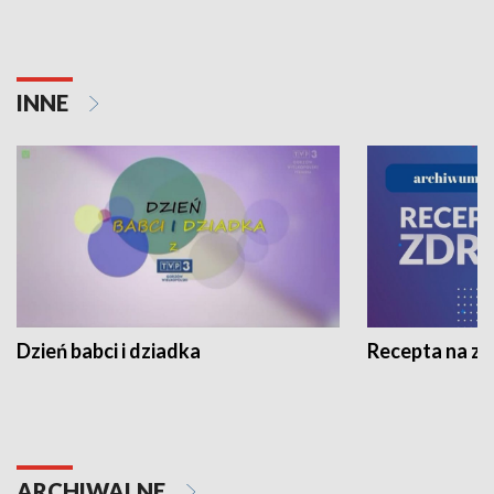
INNE
Dzień babci i dziadka
Recepta na z
ARCHIWALNE