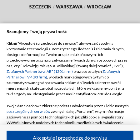
SZCZECIN
/
WARSZAWA
/
WROCŁAW
Szanujemy Twoją prywatność
Dołącz do nas:
Kliknij "Akceptuję i przechodzę do serwisu", aby wyrazić zgody na
korzystanie z technologii automatycznego śledzenia i zbierania danych,
TVP
dostęp do informacji na Twoim urządzeniu końcowym i ich
Abonament TVP
przechowywanie oraz na przetwarzanie Twoich danych osobowych przez
Regulamin TVP
nas, czyli Telewizję Polską S.A. w likwidacji (zwaną dalej również „TVP”),
Emisja w TVP
Polityka prywatności
Zaufanych Partnerów z IAB* (1201 firm)
oraz pozostałych
Zaufanych
Partnerów TVP (93 firm)
, w celach marketingowych (w tym do
Centrum informacji TVP
Moje zgody
zautomatyzowanego dopasowania reklam do Twoich zainteresowań i
mierzenia ich skuteczności) i pozostałych, które wskazujemy poniżej, a
Naziemna Telewizja Cyfrowa
Pomoc
także zgody na udostępnianie przez nas identyfikatora PPID do Google.
Sklep TVP
Biuro reklamy
Twoje dane osobowe zbierane podczas odwiedzania przez Ciebie naszych
Rada Programowa
Kontakt
poszczególnych serwisów
zwanych dalej „Portalem”, w tym informacje
zapisywane za pomocą technologii takich jak: pliki cookie, sygnalizatory
System NOS
WWW lub innych podobnych technologii umożliwiających świadczenie
dopasowanych i bezpiecznych usług, personalizację treści oraz reklam,
Informacje o nadawcy
Kanały
udostępnianie funkcji mediów społecznościowych oraz analizowanie
Akceptuję i przechodzę do serwisu
ruchu w Internecie.