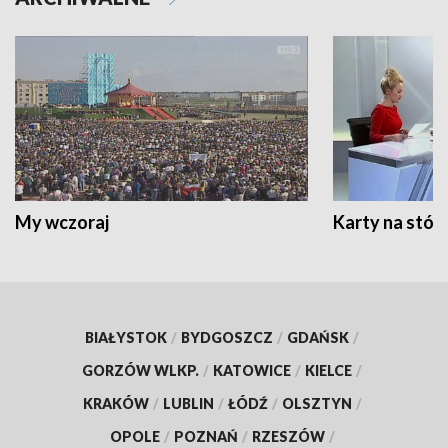
My wczoraj
Karty na stół:
BIAŁYSTOK
/
BYDGOSZCZ
/
GDAŃSK
/
GORZÓW WLKP.
/
KATOWICE
/
KIELCE
/
KRAKÓW
/
LUBLIN
/
ŁÓDŹ
/
OLSZTYN
/
OPOLE
/
POZNAŃ
/
RZESZÓW
/