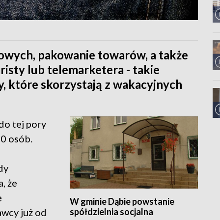
owych, pakowanie towarów, a także
risty lub telemarketera - takie
 które skorzystają z wakacyjnych
do tej pory
00 osób.
dy
, że
e
W gminie Dąbie powstanie
spółdzielnia socjalna
awcy już od