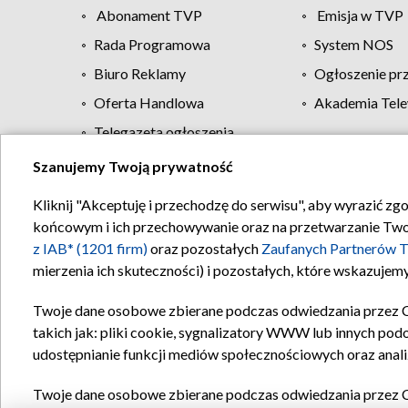
Abonament TVP
Emisja w TVP
Rada Programowa
System NOS
Biuro Reklamy
Ogłoszenie pr
Oferta Handlowa
Akademia Tele
Telegazeta ogłoszenia
Szanujemy Twoją prywatność
Regulamin TVP
Kliknij "Akceptuję i przechodzę do serwisu", aby wyrazić zg
końcowym i ich przechowywanie oraz na przetwarzanie Twoich
z IAB* (1201 firm)
oraz pozostałych
Zaufanych Partnerów T
mierzenia ich skuteczności) i pozostałych, które wskazujemy
Twoje dane osobowe zbierane podczas odwiedzania przez 
takich jak: pliki cookie, sygnalizatory WWW lub innych pod
udostępnianie funkcji mediów społecznościowych oraz anali
Twoje dane osobowe zbierane podczas odwiedzania przez 