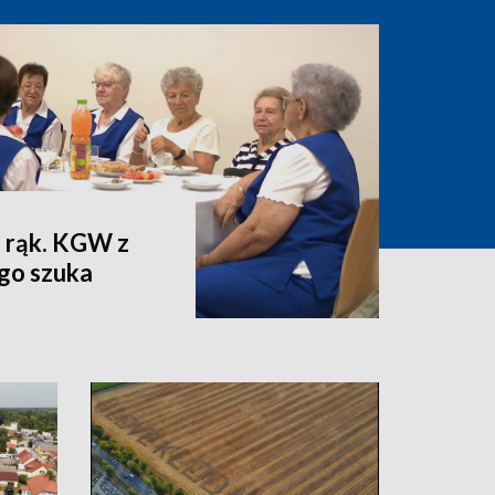
 rąk. KGW z
go szuka