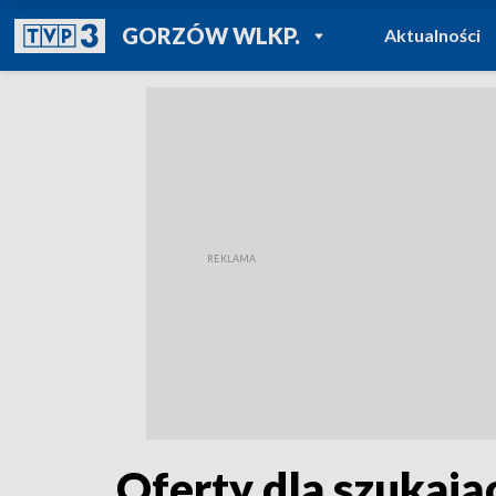
POWRÓT DO
GORZÓW WLKP.
Aktualności
TVP REGIONY
Oferty dla szukają