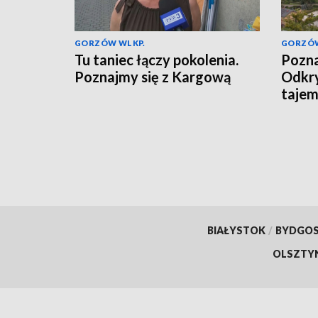
GORZÓW WLKP.
GORZÓW
Tu taniec łączy pokolenia.
Pozna
Poznajmy się z Kargową
Odkr
tajem
BIAŁYSTOK
/
BYDGO
OLSZTY