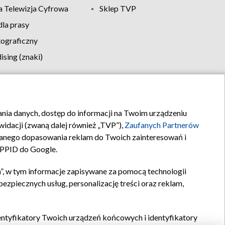
 Telewizja Cyfrowa
Sklep TVP
la prasy
tograficzny
sing (znaki)
klamy
Kontakt
rania danych, dostęp do informacji na Twoim urządzeniu
idacji (zwaną dalej również „TVP”),
Zaufanych Partnerów
anego dopasowania reklam do Twoich zainteresowań i
a PPID do Google.
”, w tym informacje zapisywane za pomocą technologii
zpiecznych usług, personalizację treści oraz reklam,
identyfikatory Twoich urządzeń końcowych i identyfikatory