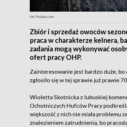
fot. Pixabay.com
Zbiór i sprzedaż owoców sezon
praca w charakterze kelnera, ba
zadania mogą wykonywać osoby,
ofert pracy OHP.
Zainteresowanie jest bardzo duże, bo 
zgłosiło się w tej sprawie już prawie 7
Wioletta Skotnicka z lubuskiej komen
Ochotniczych Hufców Pracy podkreśla
większość z nich nie miała problemu z
znalezieniem zatrudnienia, bo pracod