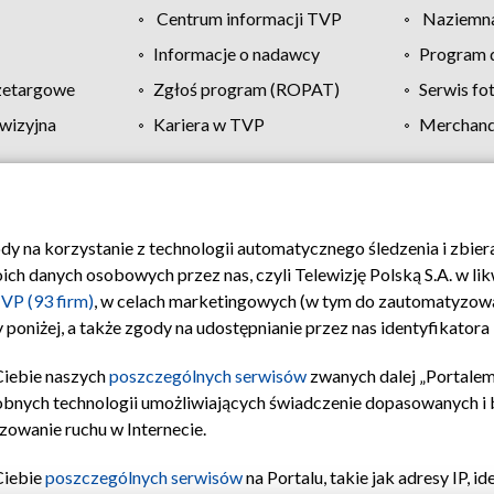
Centrum informacji TVP
Naziemna
Informacje o nadawcy
Program d
zetargowe
Zgłoś program (ROPAT)
Serwis fo
wizyjna
Kariera w TVP
Merchandi
Polityka prywatności
Moje zgody
Pomoc
Biuro re
ody na korzystanie z technologii automatycznego śledzenia i zbie
 danych osobowych przez nas, czyli Telewizję Polską S.A. w likw
VP (93 firm)
, w celach marketingowych (w tym do zautomatyzow
 poniżej, a także zgody na udostępnianie przez nas identyfikator
Ciebie naszych
poszczególnych serwisów
zwanych dalej „Portalem
obnych technologii umożliwiających świadczenie dopasowanych i be
zowanie ruchu w Internecie.
Ciebie
poszczególnych serwisów
na Portalu, takie jak adresy IP, 