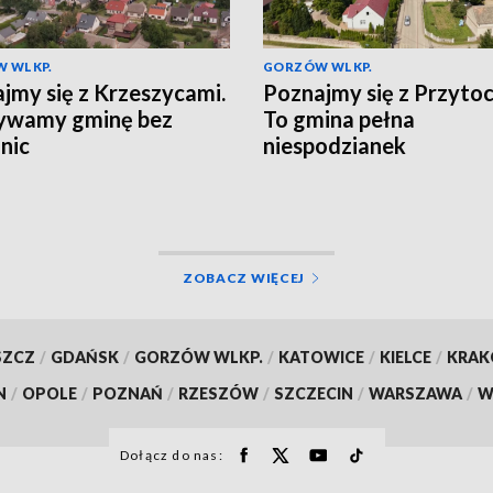
 WLKP.
GORZÓW WLKP.
jmy się z Krzeszycami.
Poznajmy się z Przytoc
ywamy gminę bez
To gmina pełna
nic
niespodzianek
ZOBACZ WIĘCEJ
SZCZ
/
GDAŃSK
/
GORZÓW WLKP.
/
KATOWICE
/
KIELCE
/
KRA
N
/
OPOLE
/
POZNAŃ
/
RZESZÓW
/
SZCZECIN
/
WARSZAWA
/
W
Dołącz do nas: