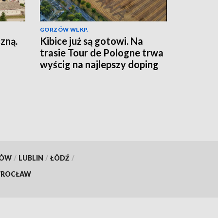
GORZÓW WLKP.
zną.
Kibice już są gotowi. Na
trasie Tour de Pologne trwa
wyścig na najlepszy doping
KÓW
/
LUBLIN
/
ŁÓDŹ
/
ROCŁAW