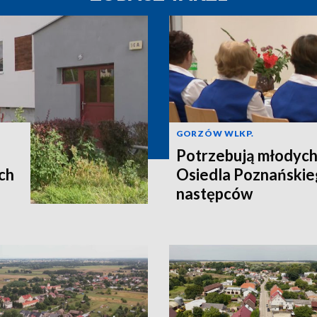
GORZÓW WLKP.
Potrzebują młodych
ch
Osiedla Poznańskie
następców