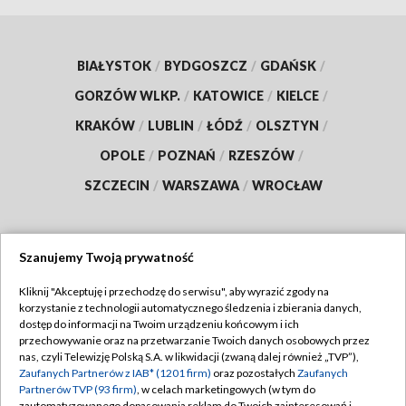
BIAŁYSTOK
/
BYDGOSZCZ
/
GDAŃSK
/
GORZÓW WLKP.
/
KATOWICE
/
KIELCE
/
KRAKÓW
/
LUBLIN
/
ŁÓDŹ
/
OLSZTYN
/
OPOLE
/
POZNAŃ
/
RZESZÓW
/
SZCZECIN
/
WARSZAWA
/
WROCŁAW
Szanujemy Twoją prywatność
Dołącz do nas:
Kliknij "Akceptuję i przechodzę do serwisu", aby wyrazić zgody na
korzystanie z technologii automatycznego śledzenia i zbierania danych,
TVP
dostęp do informacji na Twoim urządzeniu końcowym i ich
Abonament TVP
przechowywanie oraz na przetwarzanie Twoich danych osobowych przez
Regulamin TVP
nas, czyli Telewizję Polską S.A. w likwidacji (zwaną dalej również „TVP”),
Emisja w TVP
Polityka prywatności
Zaufanych Partnerów z IAB* (1201 firm)
oraz pozostałych
Zaufanych
Partnerów TVP (93 firm)
, w celach marketingowych (w tym do
Centrum informacji TVP
Moje zgody
zautomatyzowanego dopasowania reklam do Twoich zainteresowań i