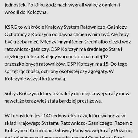
jednostek. Po kilku godzinach wygrali walkę z ogniem i
wrócili do Kołczyna.
KSRG to w skrócie Krajowy System Ratowniczo-Gaśniczy.
Ochotnicy z Kołczyna od dawna chcieli w nim być. Ale żeby
być trzeba mieć. Między innymi jeden średni albo ciężki wóz
ratowniczo-gaśniczy. OSP Kołczyn ma średniego Stara i
ciężkiego Jelcza. Kolejny warunek: co najmniej 12
przeszkolonych ratowników. OSP Kołczyn ma 15. Do tego
sprzęt łączności, ochrony osobistej czy agregaty. W
Kołczynie wszystko już mają.
Sołtys Kołczyna który też należy do miejscowej straży mówi
nawet, że teraz wieś stała bardziej prestiżowa.
W Lubuskiem jest 140 jednostek straży, które wchodzą w
skład Krajowego Systemu Ratowniczo-Gaśniczego. Razem z
Kołczynem Komendant Główny Państwowej Straży Pożarnej
do krajowego systemu na stałe włączył Ochotniczą Straż