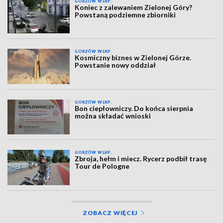
GORZÓW WLKP.
Koniec z zalewaniem Zielonej Góry?
Powstaną podziemne zbiorniki
GORZÓW WLKP.
Kosmiczny biznes w Zielonej Górze.
Powstanie nowy oddział
GORZÓW WLKP.
Bon ciepłowniczy. Do końca sierpnia
można składać wnioski
GORZÓW WLKP.
Zbroja, hełm i miecz. Rycerz podbił trasę
Tour de Pologne
ZOBACZ WIĘCEJ