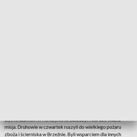
źródło: Informacje Lubuskie, 06.07.2019
Ochotnicza Straż Pożarna z Kołczyna włączona do
Krajowego Systemu Ratowniczo-Gaśniczego. Dla
druhów z małej wsi to wielka rzecz, ale też spore
wyzwanie. Ciekawe są okoliczności w jakich
strażacy dowiedzieli się o tym, że są częścią bardzo
ważnego systemu.
Być strażakiem w Kołczynie to zaszczyt i bardzo ważna
misja. Druhowie w czwartek ruszyli do wielkiego pożaru
zboża i ścierniska w Brzeźnie. Byli wsparciem dla innych