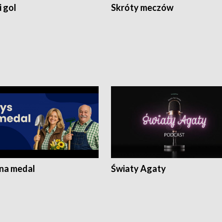
 gol
Skróty meczów
 na medal
Światy Agaty