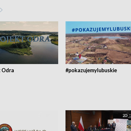
t Odra
#pokazujemylubuskie