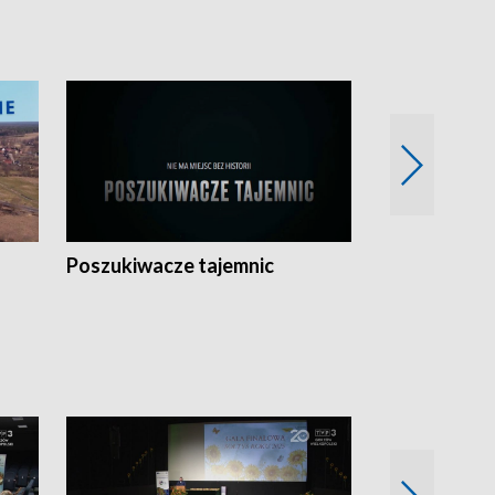
Poszukiwacze tajemnic
Kostrzyn na 