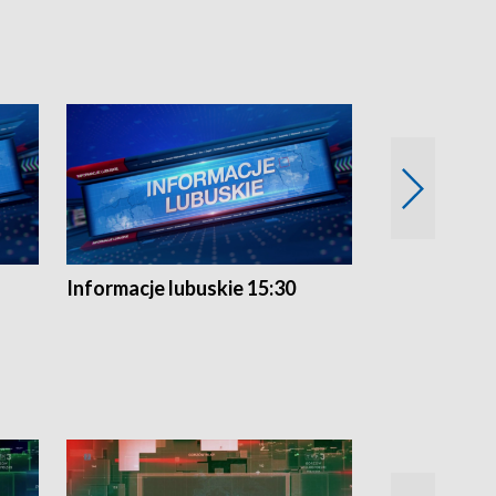
Informacje lubuskie 15:30
Przegląd ty