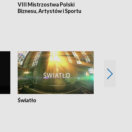
VIII Mistrzostwa Polski
Cztery kwar
Biznesu, Artystów i Sportu
Światło
Nowy adres