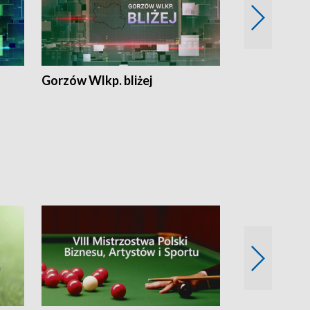
Gorzów Wlkp. bliżej
Lubuskie bliż