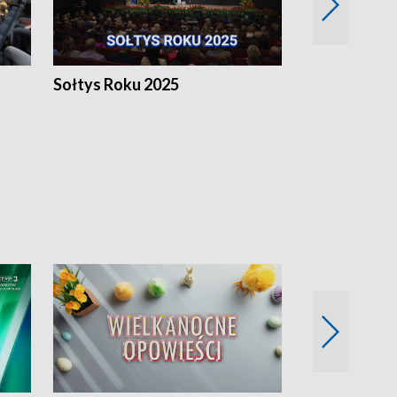
h
Sołtys Roku 2025
20 lat minęł
Wlkp.