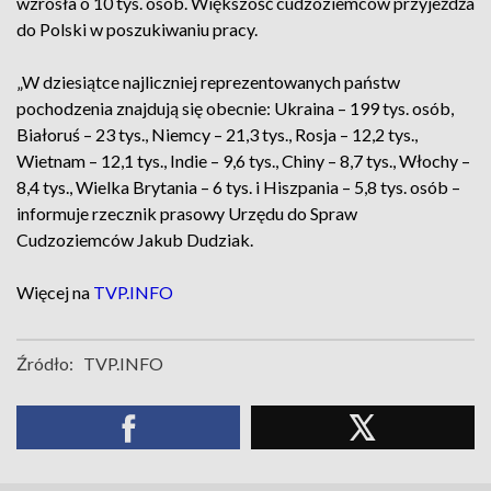
wzrosła o 10 tys. osób. Większość cudzoziemców przyjeżdża
do Polski w poszukiwaniu pracy.
„W dziesiątce najliczniej reprezentowanych państw
pochodzenia znajdują się obecnie: Ukraina – 199 tys. osób,
Białoruś – 23 tys., Niemcy – 21,3 tys., Rosja – 12,2 tys.,
Wietnam – 12,1 tys., Indie – 9,6 tys., Chiny – 8,7 tys., Włochy –
8,4 tys., Wielka Brytania – 6 tys. i Hiszpania – 5,8 tys. osób –
informuje rzecznik prasowy Urzędu do Spraw
Cudzoziemców Jakub Dudziak.
Więcej na
TVP.INFO
Źródło:
TVP.INFO