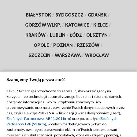
BIAŁYSTOK
/
BYDGOSZCZ
/
GDAŃSK
/
GORZÓW WLKP.
/
KATOWICE
/
KIELCE
/
KRAKÓW
/
LUBLIN
/
ŁÓDŹ
/
OLSZTYN
/
OPOLE
/
POZNAŃ
/
RZESZÓW
/
SZCZECIN
/
WARSZAWA
/
WROCŁAW
Szanujemy Twoją prywatność
Dołącz do nas:
Kliknij "Akceptuję i przechodzę do serwisu", aby wyrazić zgody na
korzystanie z technologii automatycznego śledzenia i zbierania danych,
TVP
dostęp do informacji na Twoim urządzeniu końcowym i ich
Abonament TVP
przechowywanie oraz na przetwarzanie Twoich danych osobowych przez
Regulamin TVP
nas, czyli Telewizję Polską S.A. w likwidacji (zwaną dalej również „TVP”),
Emisja w TVP
Zaufanych Partnerów z IAB* (1201 firm)
Polityka prywatności
oraz pozostałych
Zaufanych
Partnerów TVP (93 firm)
, w celach marketingowych (w tym do
Centrum informacji TVP
Moje zgody
zautomatyzowanego dopasowania reklam do Twoich zainteresowań i
mierzenia ich skuteczności) i pozostałych, które wskazujemy poniżej, a