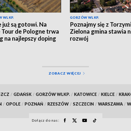
 WLKP.
GORZÓW WLKP.
e już są gotowi. Na
Poznajmy się z Torzym
e Tour de Pologne trwa
Zielona gmina stawia 
g na najlepszy doping
rozwój
ZOBACZ WIĘCEJ
SZCZ
/
GDAŃSK
/
GORZÓW WLKP.
/
KATOWICE
/
KIELCE
/
KRA
N
/
OPOLE
/
POZNAŃ
/
RZESZÓW
/
SZCZECIN
/
WARSZAWA
/
W
Dołącz do nas: