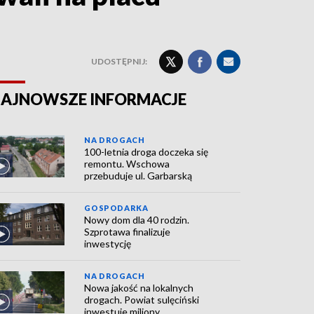
UDOSTĘPNIJ:
AJNOWSZE INFORMACJE
NA DROGACH
100-letnia droga doczeka się
remontu. Wschowa
przebuduje ul. Garbarską
GOSPODARKA
Nowy dom dla 40 rodzin.
Szprotawa finalizuje
inwestycję
NA DROGACH
Nowa jakość na lokalnych
drogach. Powiat sulęciński
inwestuje miliony