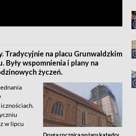
y. Tradycyjnie na placu Grunwaldzkim
u. Były wspomnienia i plany na
rodzinowych życzeń.
jednania
w
icznościach.
tyczniu
z w lipcu
Druga rocznica pożaru katedry.