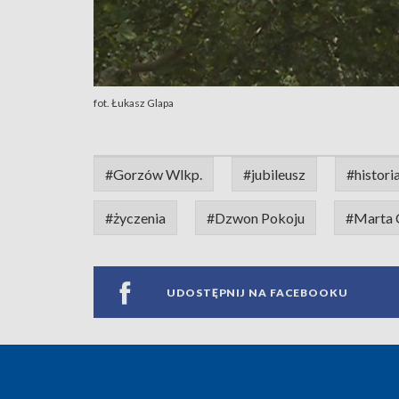
fot. Łukasz Glapa
#Gorzów Wlkp.
#jubileusz
#histori
#życzenia
#Dzwon Pokoju
#Marta 
UDOSTĘPNIJ NA FACEBOOKU