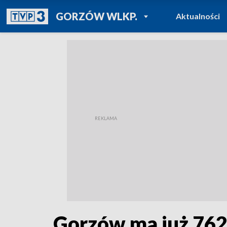
POWRÓT DO
GORZÓW WLKP.
Aktualności
TVP REGIONY
Gorzów ma już 762 