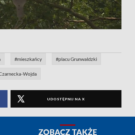
a
#mieszkańcy
#placu Grunwaldzki
Czarnecka-Wojda
UDOSTĘPNIJ NA X
ZOBACZ TAKŻE