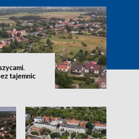
szycami.
ez tajemnic