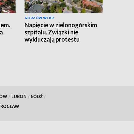
GORZÓW WLKP.
iem.
Napięcie w zielonogórskim
na
szpitalu. Związki nie
wykluczają protestu
KÓW
/
LUBLIN
/
ŁÓDŹ
/
ROCŁAW