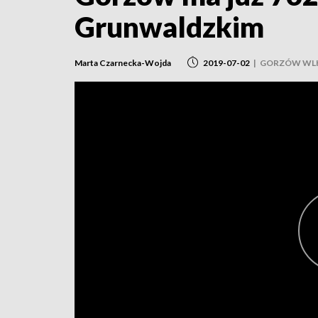
Grunwaldzkim
Marta Czarnecka-Wojda
2019-07-02
|
GORZÓW WLK