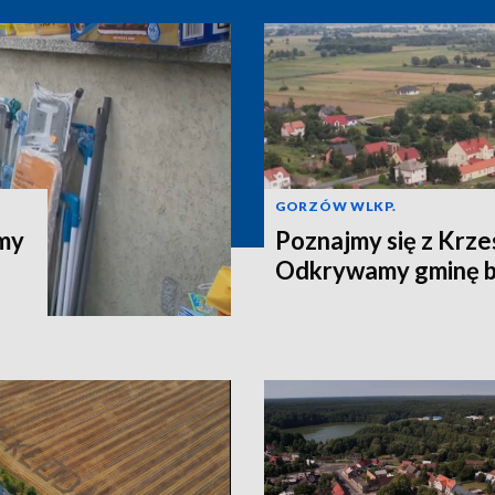
GORZÓW WLKP.
jmy
Poznajmy się z Krze
Odkrywamy gminę b