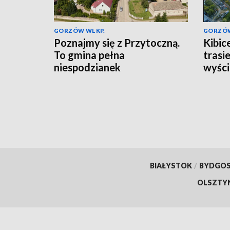
GORZÓW WLKP.
GORZÓW
Poznajmy się z Przytoczną.
Kibic
To gmina pełna
trasi
niespodzianek
wyści
BIAŁYSTOK
/
BYDGO
OLSZTY