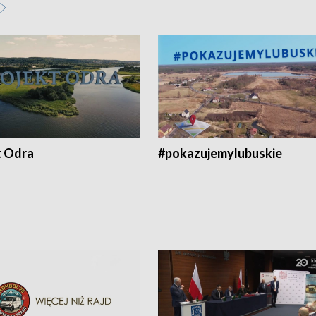
t Odra
#pokazujemylubuskie