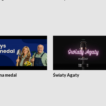
 na medal
Światy Agaty