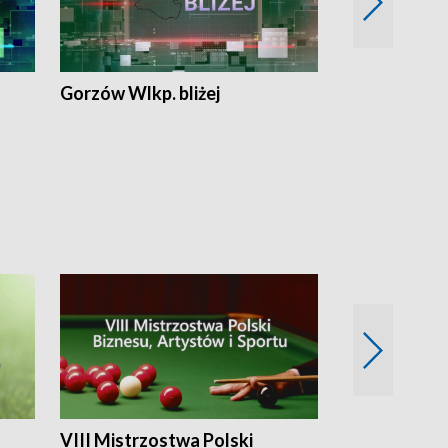
Gorzów Wlkp. bliżej
Lubuskie bliż
VIII Mistrzostwa Polski
Cztery kwar