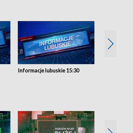
Informacje lubuskie 15:30
Przegląd ty