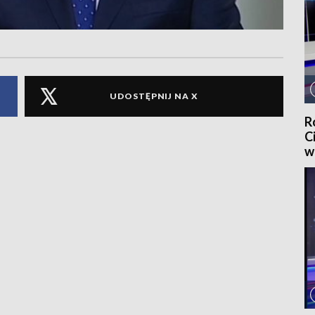
UDOSTĘPNIJ NA X
R
C
w