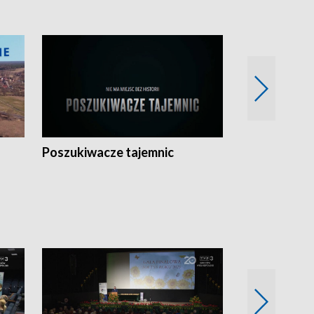
Poszukiwacze tajemnic
Kostrzyn na 