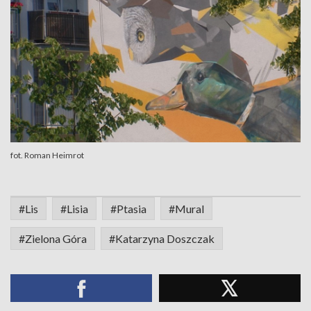
fot. Roman Heimrot
#Lis
#Lisia
#Ptasia
#Mural
#Zielona Góra
#Katarzyna Doszczak