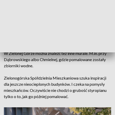
później ciekawie je pomalować. Zanim jednak zapadła
decyzja o malowaniu lisów potrzebna była zgoda
mieszkańców.
Lisy nie są pierwszym pomysłem na nietypowe zdobienie
budynków w Zielonej Górze. Wczesnej ptaki wylądowały na
elewacjach budynków przy ulicy Ptasiej.
W Zielonej Górze można znaleźć też inne murale. M.in. przy
Dąbrowskiego albo Chmielnej, gdzie pomalowane zostały
zbiorniki wodne.
Zielonogórska Spółdzielnia Mieszkaniowa szuka inspiracji
dla jeszcze nieocieplonych budynków. I czeka na pomysły
mieszkańców. Oczywiście nie chodzi o grubość styropianu
tylko o to, jak go później pomalować.