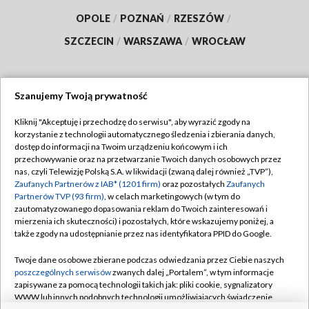
OPOLE
/
POZNAŃ
/
RZESZÓW
/
SZCZECIN
/
WARSZAWA
/
WROCŁAW
Szanujemy Twoją prywatność
Dołącz do nas:
Kliknij "Akceptuję i przechodzę do serwisu", aby wyrazić zgody na
korzystanie z technologii automatycznego śledzenia i zbierania danych,
TVP
dostęp do informacji na Twoim urządzeniu końcowym i ich
Abonament TVP
przechowywanie oraz na przetwarzanie Twoich danych osobowych przez
Regulamin TVP
nas, czyli Telewizję Polską S.A. w likwidacji (zwaną dalej również „TVP”),
Emisja w TVP
Polityka prywatności
Zaufanych Partnerów z IAB* (1201 firm)
oraz pozostałych
Zaufanych
Partnerów TVP (93 firm)
, w celach marketingowych (w tym do
Centrum informacji TVP
Moje zgody
zautomatyzowanego dopasowania reklam do Twoich zainteresowań i
mierzenia ich skuteczności) i pozostałych, które wskazujemy poniżej, a
Naziemna Telewizja Cyfrowa
Pomoc
także zgody na udostępnianie przez nas identyfikatora PPID do Google.
Sklep TVP
Biuro reklamy
Twoje dane osobowe zbierane podczas odwiedzania przez Ciebie naszych
Rada Programowa
Kontakt
poszczególnych serwisów
zwanych dalej „Portalem”, w tym informacje
zapisywane za pomocą technologii takich jak: pliki cookie, sygnalizatory
System NOS
WWW lub innych podobnych technologii umożliwiających świadczenie