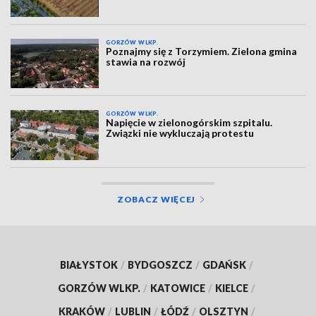
GORZÓW WLKP.
Poznajmy się z Torzymiem. Zielona gmina
stawia na rozwój
GORZÓW WLKP.
Napięcie w zielonogórskim szpitalu.
Związki nie wykluczają protestu
ZOBACZ WIĘCEJ
BIAŁYSTOK
/
BYDGOSZCZ
/
GDAŃSK
/
GORZÓW WLKP.
/
KATOWICE
/
KIELCE
/
KRAKÓW
/
LUBLIN
/
ŁÓDŹ
/
OLSZTYN
/