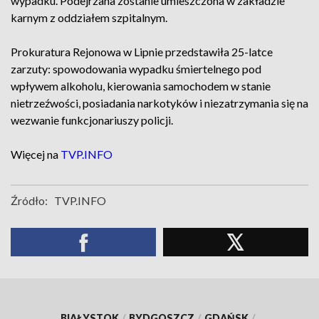
wypadku. Podejrzana zostanie umieszczona w zakładzie
karnym z oddziałem szpitalnym.
Prokuratura Rejonowa w Lipnie przedstawiła 25-latce
zarzuty: spowodowania wypadku śmiertelnego pod
wpływem alkoholu, kierowania samochodem w stanie
nietrzeźwości, posiadania narkotyków i niezatrzymania się na
wezwanie funkcjonariuszy policji.
Więcej na
TVP.INFO
Źródło:
TVP.INFO
BIAŁYSTOK
/
BYDGOSZCZ
/
GDAŃSK
/