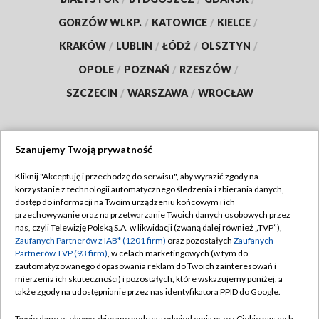
GORZÓW WLKP.
/
KATOWICE
/
KIELCE
/
KRAKÓW
/
LUBLIN
/
ŁÓDŹ
/
OLSZTYN
/
OPOLE
/
POZNAŃ
/
RZESZÓW
/
SZCZECIN
/
WARSZAWA
/
WROCŁAW
Szanujemy Twoją prywatność
Dołącz do nas:
Kliknij "Akceptuję i przechodzę do serwisu", aby wyrazić zgody na
korzystanie z technologii automatycznego śledzenia i zbierania danych,
TVP
dostęp do informacji na Twoim urządzeniu końcowym i ich
Abonament TVP
przechowywanie oraz na przetwarzanie Twoich danych osobowych przez
Regulamin TVP
nas, czyli Telewizję Polską S.A. w likwidacji (zwaną dalej również „TVP”),
Emisja w TVP
Zaufanych Partnerów z IAB* (1201 firm)
Polityka prywatności
oraz pozostałych
Zaufanych
Partnerów TVP (93 firm)
, w celach marketingowych (w tym do
Centrum informacji TVP
Moje zgody
zautomatyzowanego dopasowania reklam do Twoich zainteresowań i
mierzenia ich skuteczności) i pozostałych, które wskazujemy poniżej, a
Naziemna Telewizja Cyfrowa
Pomoc
także zgody na udostępnianie przez nas identyfikatora PPID do Google.
Sklep TVP
Biuro reklamy
Twoje dane osobowe zbierane podczas odwiedzania przez Ciebie naszych