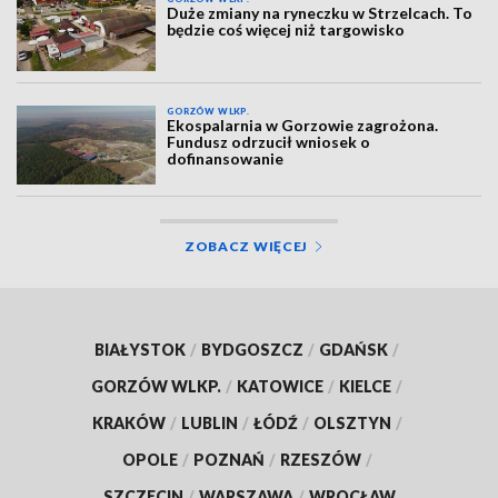
Duże zmiany na ryneczku w Strzelcach. To
będzie coś więcej niż targowisko
GORZÓW WLKP.
Ekospalarnia w Gorzowie zagrożona.
Fundusz odrzucił wniosek o
dofinansowanie
ZOBACZ WIĘCEJ
BIAŁYSTOK
/
BYDGOSZCZ
/
GDAŃSK
/
GORZÓW WLKP.
/
KATOWICE
/
KIELCE
/
KRAKÓW
/
LUBLIN
/
ŁÓDŹ
/
OLSZTYN
/
OPOLE
/
POZNAŃ
/
RZESZÓW
/
SZCZECIN
/
WARSZAWA
/
WROCŁAW