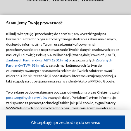
Szanujemy Twoją prywatność
Dołącz do nas:
Kliknij "Akceptuję i przechodzę do serwisu", aby wyrazić zgody na
korzystanie z technologii automatycznego śledzenia i zbierania danych,
TVP
dostęp do informacji na Twoim urządzeniu końcowym i ich
Abonament TVP
przechowywanie oraz na przetwarzanie Twoich danych osobowych przez
Regulamin TVP
nas, czyli Telewizję Polską S.A. w likwidacji (zwaną dalej również „TVP”),
Emisja w TVP
Polityka prywatności
Zaufanych Partnerów z IAB* (1201 firm)
oraz pozostałych
Zaufanych
Partnerów TVP (93 firm)
, w celach marketingowych (w tym do
Centrum informacji TVP
Moje zgody
zautomatyzowanego dopasowania reklam do Twoich zainteresowań i
mierzenia ich skuteczności) i pozostałych, które wskazujemy poniżej, a
Naziemna Telewizja Cyfrowa
Pomoc
także zgody na udostępnianie przez nas identyfikatora PPID do Google.
Sklep TVP
Biuro reklamy
Twoje dane osobowe zbierane podczas odwiedzania przez Ciebie naszych
Rada Programowa
Kontakt
poszczególnych serwisów
zwanych dalej „Portalem”, w tym informacje
zapisywane za pomocą technologii takich jak: pliki cookie, sygnalizatory
System NOS
WWW lub innych podobnych technologii umożliwiających świadczenie
dopasowanych i bezpiecznych usług, personalizację treści oraz reklam,
Informacje o nadawcy
Kanały
udostępnianie funkcji mediów społecznościowych oraz analizowanie
Akceptuję i przechodzę do serwisu
ruchu w Internecie.
Program dla prasy
©2026 Telewizja Polska S.A. w likwidacji