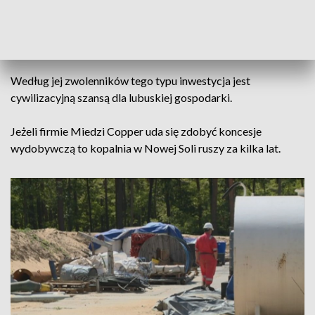
W tej chwili kanadyjska firma zakończyła już odwierty w
Nowej Soli a dokumentacja potrzebna do uzyskania koncesji
geologicznej trafi w najbliższym czasie do ministerstwa.
Według jej zwolenników tego typu inwestycja jest
cywilizacyjną szansą dla lubuskiej gospodarki.
Jeżeli firmie Miedzi Copper uda się zdobyć koncesje
wydobywczą to kopalnia w Nowej Soli ruszy za kilka lat.