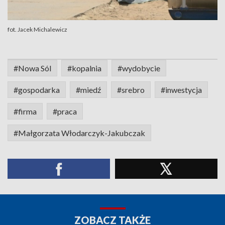
fot. Jacek Michalewicz
#Nowa Sól
#kopalnia
#wydobycie
#gospodarka
#miedź
#srebro
#inwestycja
#firma
#praca
#Małgorzata Włodarczyk-Jakubczak
ZOBACZ TAKŻE