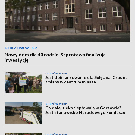
GORZÓW WLKP.
Nowy dom dla 40 rodzin. Szprotawa finalizuje
inwestycję
GORZÓW WLKP.
Jest dofinansowanie dla Sulęcina. Czas na
zmiany w centrum miasta
GORZÓW WLKP.
Co dalej z ekociepłownią w Gorzowie?
Jest stanowisko Narodowego Funduszu
GORZÓW WLKP.