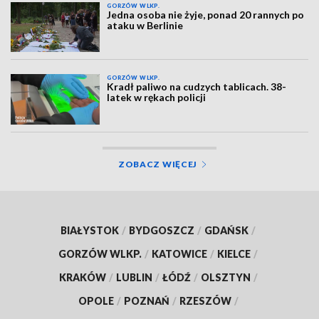
GORZÓW WLKP.
Jedna osoba nie żyje, ponad 20 rannych po
ataku w Berlinie
GORZÓW WLKP.
Kradł paliwo na cudzych tablicach. 38-
latek w rękach policji
ZOBACZ WIĘCEJ
BIAŁYSTOK
/
BYDGOSZCZ
/
GDAŃSK
/
GORZÓW WLKP.
/
KATOWICE
/
KIELCE
/
KRAKÓW
/
LUBLIN
/
ŁÓDŹ
/
OLSZTYN
/
OPOLE
/
POZNAŃ
/
RZESZÓW
/