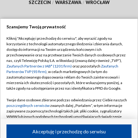
SZCZECIN
/
WARSZAWA
/
WROCŁAW
Szanujemy Twoją prywatność
Dołącz do nas:
Kliknij "Akceptuję i przechodzę do serwisu", aby wyrazić zgody na
korzystanie z technologii automatycznego śledzenia i zbierania danych,
TVP
dostęp do informacji na Twoim urządzeniu końcowym i ich
Abonament TVP
przechowywanie oraz na przetwarzanie Twoich danych osobowych przez
Regulamin TVP
nas, czyli Telewizję Polską S.A. w likwidacji (zwaną dalej również „TVP”),
Emisja w TVP
Polityka prywatności
Zaufanych Partnerów z IAB* (1201 firm)
oraz pozostałych
Zaufanych
Partnerów TVP (93 firm)
, w celach marketingowych (w tym do
Centrum informacji TVP
Moje zgody
zautomatyzowanego dopasowania reklam do Twoich zainteresowań i
mierzenia ich skuteczności) i pozostałych, które wskazujemy poniżej, a
Naziemna Telewizja Cyfrowa
Pomoc
także zgody na udostępnianie przez nas identyfikatora PPID do Google.
Sklep TVP
Biuro reklamy
Twoje dane osobowe zbierane podczas odwiedzania przez Ciebie naszych
Rada Programowa
Kontakt
poszczególnych serwisów
zwanych dalej „Portalem”, w tym informacje
zapisywane za pomocą technologii takich jak: pliki cookie, sygnalizatory
System NOS
WWW lub innych podobnych technologii umożliwiających świadczenie
dopasowanych i bezpiecznych usług, personalizację treści oraz reklam,
Informacje o nadawcy
Kanały
udostępnianie funkcji mediów społecznościowych oraz analizowanie
Akceptuję i przechodzę do serwisu
ruchu w Internecie.
Program dla prasy