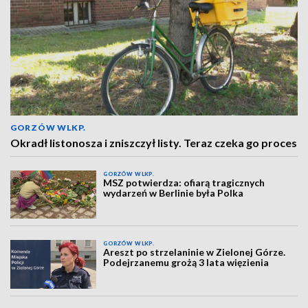
GORZÓW WLKP.
Okradł listonosza i zniszczył listy. Teraz czeka go proces
GORZÓW WLKP.
MSZ potwierdza: ofiarą tragicznych
wydarzeń w Berlinie była Polka
GORZÓW WLKP.
Areszt po strzelaninie w Zielonej Górze.
Podejrzanemu grożą 3 lata więzienia