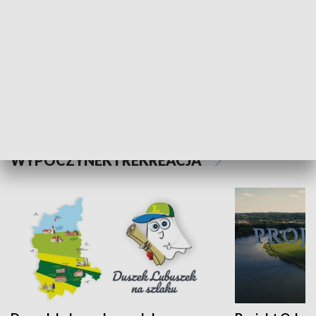
Kalejdoskop
Sołtys na med
WYPOCZYNEK I REKREACJA