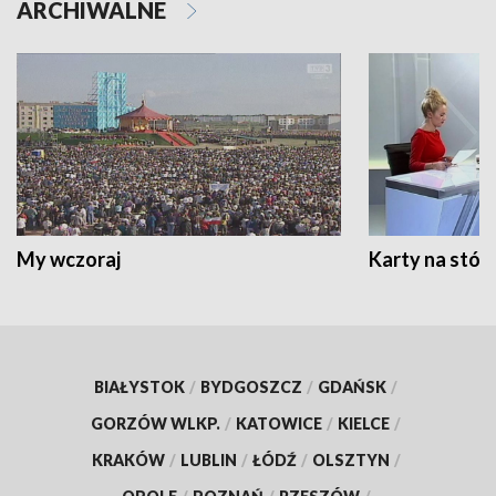
ARCHIWALNE
My wczoraj
Karty na stół:
BIAŁYSTOK
/
BYDGOSZCZ
/
GDAŃSK
/
GORZÓW WLKP.
/
KATOWICE
/
KIELCE
/
KRAKÓW
/
LUBLIN
/
ŁÓDŹ
/
OLSZTYN
/