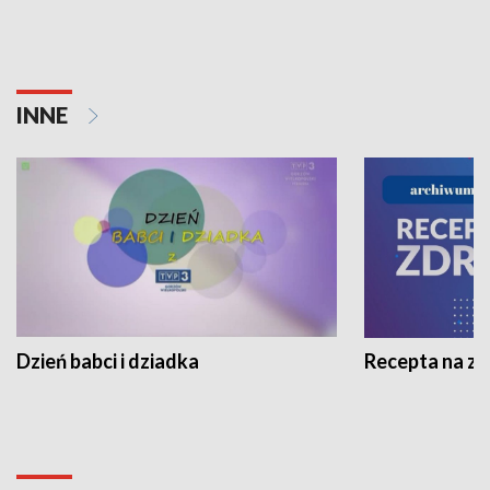
INNE
Dzień babci i dziadka
Recepta na z