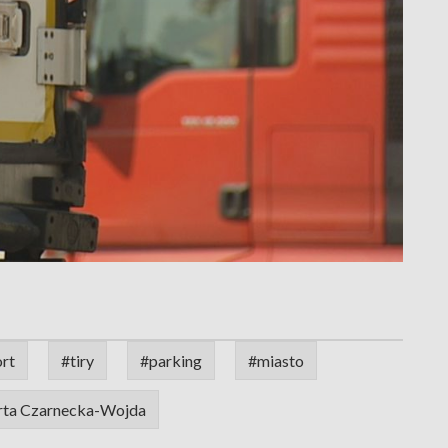
ort
#tiry
#parking
#miasto
ta Czarnecka-Wojda