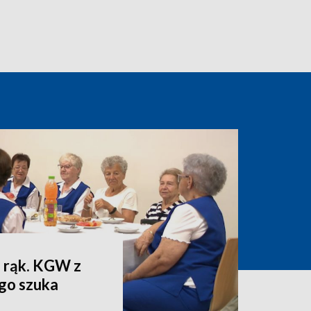
 rąk. KGW z
go szuka