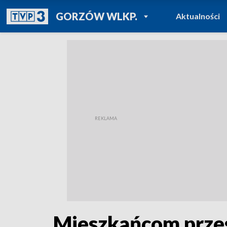
POWRÓT DO
GORZÓW WLKP.
Aktualności
TVP REGIONY
Mieszkańcom przes