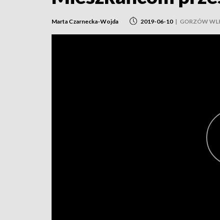
Marta Czarnecka-Wojda
2019-06-10
|
GORZÓW WLK