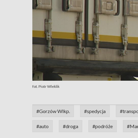
fot. Piotr Wleklik
#Gorzów Wlkp.
#spedycja
#transp
#auto
#droga
#podróże
#Mar