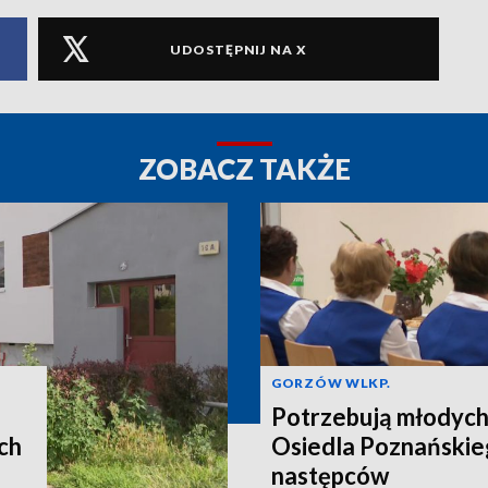
UDOSTĘPNIJ NA X
ZOBACZ TAKŻE
GORZÓW WLKP.
Potrzebują młodych
ch
Osiedla Poznańskie
następców