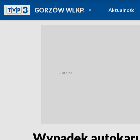
POWRÓT DO
GORZÓW WLKP.
Aktualności
TVP REGIONY
Wypadek autokaru z