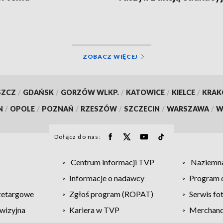
ZOBACZ WIĘCEJ
SZCZ
/
GDAŃSK
/
GORZÓW WLKP.
/
KATOWICE
/
KIELCE
/
KRA
N
/
OPOLE
/
POZNAŃ
/
RZESZÓW
/
SZCZECIN
/
WARSZAWA
/
W
Dołącz do nas:
Centrum informacji TVP
Naziemna
Informacje o nadawcy
Program d
zetargowe
Zgłoś program (ROPAT)
Serwis fo
wizyjna
Kariera w TVP
Merchandi