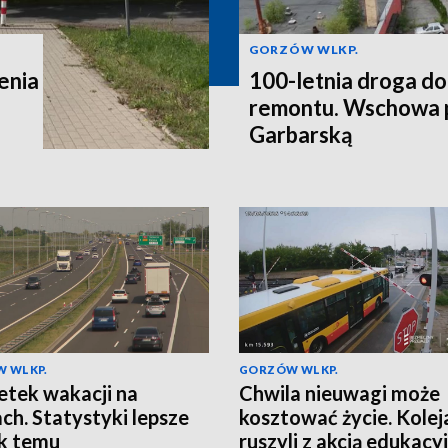
GORZÓW WLKP.
enia
100-letnia droga do
remontu. Wschowa p
Garbarską
 WLKP.
GORZÓW WLKP.
tek wakacji na
Chwila nieuwagi może
ch. Statystyki lepsze
kosztować życie. Kolej
ok temu
ruszyli z akcją edukacy