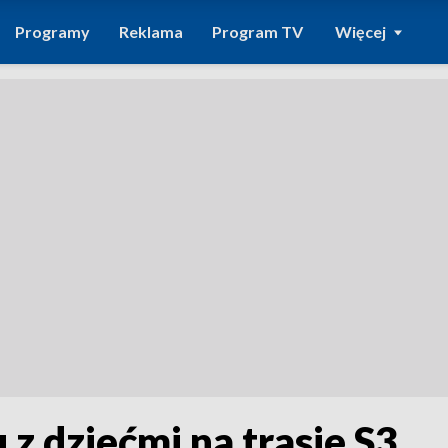
Programy
Reklama
Program TV
Więcej
 dziećmi na trasie S3