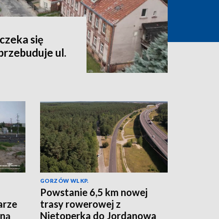
czeka się
rzebuduje ul.
GORZÓW WLKP.
Powstanie 6,5 km nowej
arze
trasy rowerowej z
jną
Nietoperka do Jordanowa