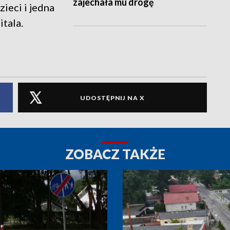
zajechała mu drogę
zieci i jedna
itala.
UDOSTĘPNIJ NA X
ZOBACZ TAKŻE