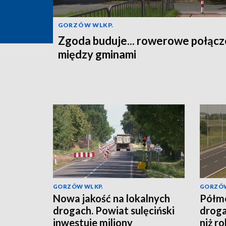
GORZÓW WLKP.
Zgoda buduje... rowerowe połącz
między gminami
GORZÓW WLKP.
GORZÓW
Nowa jakość na lokalnych
Półme
drogach. Powiat sulęciński
droga
inwestuje miliony
niż r