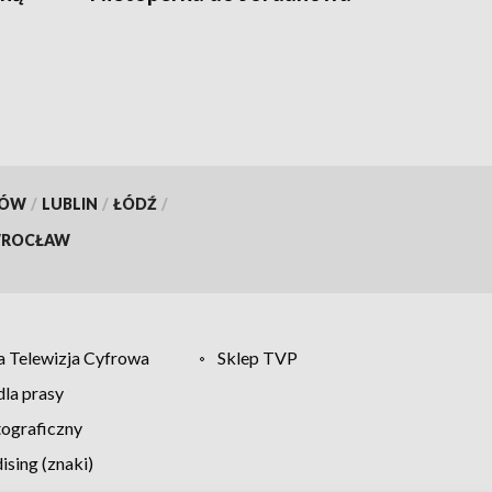
KÓW
/
LUBLIN
/
ŁÓDŹ
/
ROCŁAW
 Telewizja Cyfrowa
Sklep TVP
la prasy
tograficzny
sing (znaki)