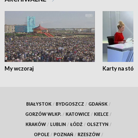
My wczoraj
Karty na stół:
BIAŁYSTOK
/
BYDGOSZCZ
/
GDAŃSK
/
GORZÓW WLKP.
/
KATOWICE
/
KIELCE
/
KRAKÓW
/
LUBLIN
/
ŁÓDŹ
/
OLSZTYN
/
OPOLE
/
POZNAŃ
/
RZESZÓW
/