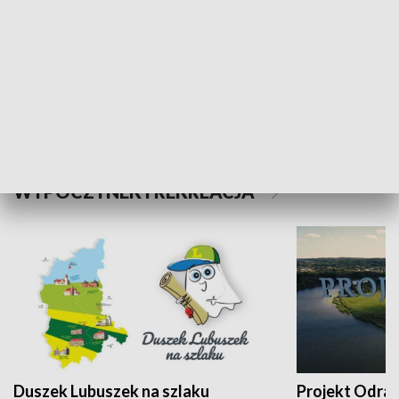
Kalejdoskop
Sołtys na med
WYPOCZYNEK I REKREACJA
Duszek Lubuszek na szlaku
Projekt Odra