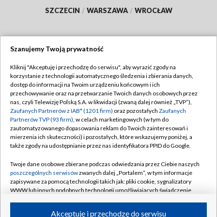
SZCZECIN
/
WARSZAWA
/
WROCŁAW
Szanujemy Twoją prywatność
Dołącz do nas:
Kliknij "Akceptuję i przechodzę do serwisu", aby wyrazić zgody na
korzystanie z technologii automatycznego śledzenia i zbierania danych,
TVP
dostęp do informacji na Twoim urządzeniu końcowym i ich
Abonament TVP
przechowywanie oraz na przetwarzanie Twoich danych osobowych przez
Regulamin TVP
nas, czyli Telewizję Polską S.A. w likwidacji (zwaną dalej również „TVP”),
Emisja w TVP
Polityka prywatności
Zaufanych Partnerów z IAB* (1201 firm)
oraz pozostałych
Zaufanych
Partnerów TVP (93 firm)
, w celach marketingowych (w tym do
Centrum informacji TVP
Moje zgody
zautomatyzowanego dopasowania reklam do Twoich zainteresowań i
mierzenia ich skuteczności) i pozostałych, które wskazujemy poniżej, a
Naziemna Telewizja Cyfrowa
Pomoc
także zgody na udostępnianie przez nas identyfikatora PPID do Google.
Sklep TVP
Biuro reklamy
Twoje dane osobowe zbierane podczas odwiedzania przez Ciebie naszych
Rada Programowa
Kontakt
poszczególnych serwisów
zwanych dalej „Portalem”, w tym informacje
zapisywane za pomocą technologii takich jak: pliki cookie, sygnalizatory
System NOS
WWW lub innych podobnych technologii umożliwiających świadczenie
dopasowanych i bezpiecznych usług, personalizację treści oraz reklam,
Informacje o nadawcy
Kanały
udostępnianie funkcji mediów społecznościowych oraz analizowanie
Akceptuję i przechodzę do serwisu
ruchu w Internecie.