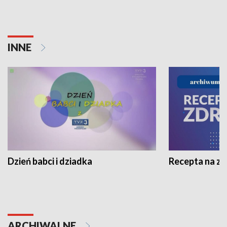
INNE
Dzień babci i dziadka
Recepta na z
ARCHIWALNE