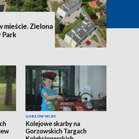
 mieście. Zielona
 Park
GORZÓW WLKP.
ach
Kolejowe skarby na
iew
Gorzowskich Targach
Kolekcjonerskich