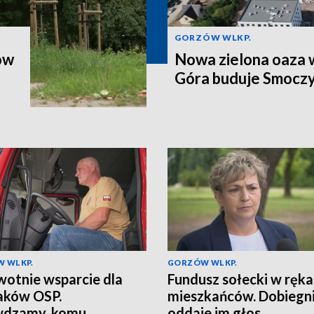
GORZÓW WLKP.
ów
Nowa zielona oaza w
Góra buduje Smoczy
 WLKP.
GORZÓW WLKP.
otnie wsparcie dla
Fundusz sołecki w ręk
aków OSP.
mieszkańców. Dobiegn
wdzamy, komu
oddaje im głos