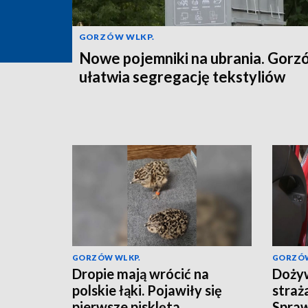
GORZÓW WLKP.
Nowe pojemniki na ubrania. Gorz
ułatwia segregację tekstyliów
GORZÓW WLKP.
GORZÓW
Dropie mają wrócić na
Dożyw
polskie łąki. Pojawiły się
straż
pierwsze pisklęta
Spra