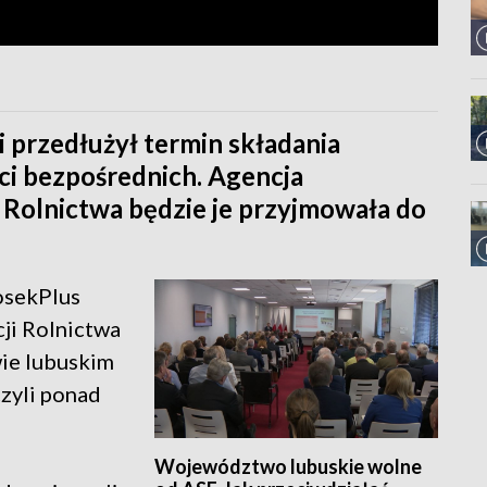
i przedłużył termin składania
ci bezpośrednich. Agencja
i Rolnictwa będzie je przyjmowała do
osekPlus
ji Rolnictwa
wie lubuskim
czyli ponad
Województwo lubuskie wolne