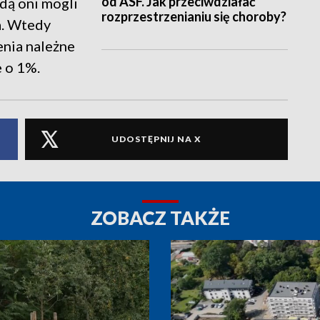
od ASF. Jak przeciwdziałać
dą oni mogli
rozprzestrzenianiu się choroby?
a. Wtedy
enia należne
 o 1%.
UDOSTĘPNIJ NA X
ZOBACZ TAKŻE