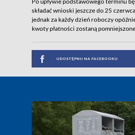
Po upływie podstawowego terminu bę
składać wnioski jeszcze do 25 czerwc
jednak za każdy dzień roboczy opóźni
kwoty płatności zostaną pomniejszone
UDOSTĘPNIJ NA FACEBOOKU