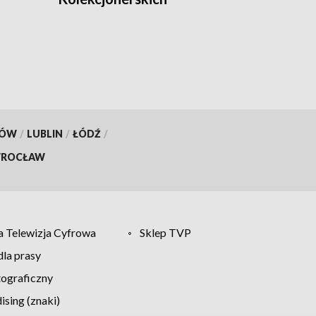
KÓW
/
LUBLIN
/
ŁÓDŹ
/
ROCŁAW
 Telewizja Cyfrowa
Sklep TVP
la prasy
tograficzny
sing (znaki)