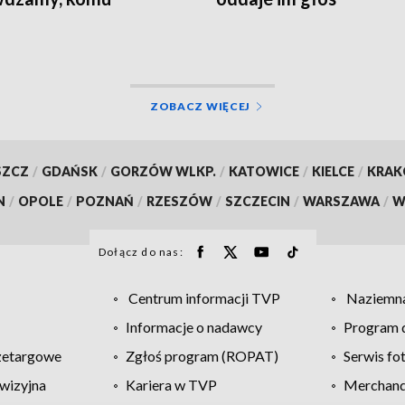
ługuje
ZOBACZ WIĘCEJ
SZCZ
/
GDAŃSK
/
GORZÓW WLKP.
/
KATOWICE
/
KIELCE
/
KRA
N
/
OPOLE
/
POZNAŃ
/
RZESZÓW
/
SZCZECIN
/
WARSZAWA
/
W
Dołącz do nas:
Centrum informacji TVP
Naziemna
Informacje o nadawcy
Program d
zetargowe
Zgłoś program (ROPAT)
Serwis fo
wizyjna
Kariera w TVP
Merchandi