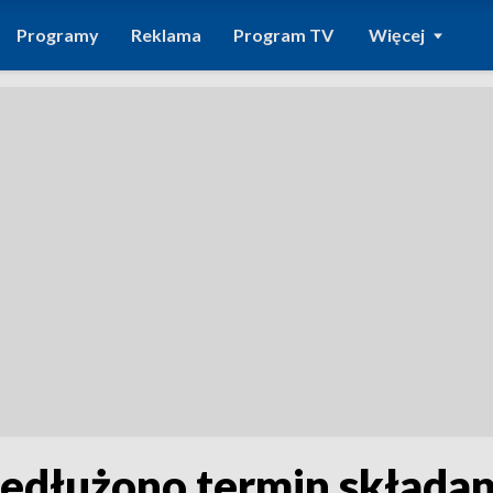
Programy
Reklama
Program TV
Więcej
zedłużono termin składa