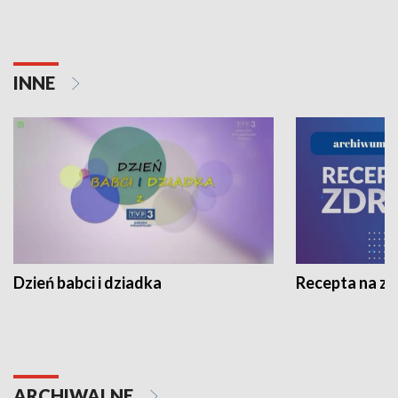
INNE
Dzień babci i dziadka
Recepta na z
ARCHIWALNE