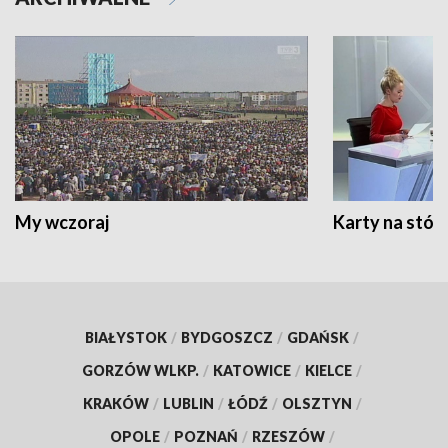
My wczoraj
Karty na stół:
BIAŁYSTOK
/
BYDGOSZCZ
/
GDAŃSK
/
GORZÓW WLKP.
/
KATOWICE
/
KIELCE
/
KRAKÓW
/
LUBLIN
/
ŁÓDŹ
/
OLSZTYN
/
OPOLE
/
POZNAŃ
/
RZESZÓW
/