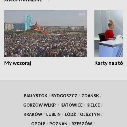
My wczoraj
Karty na stół:
BIAŁYSTOK
/
BYDGOSZCZ
/
GDAŃSK
/
GORZÓW WLKP.
/
KATOWICE
/
KIELCE
/
KRAKÓW
/
LUBLIN
/
ŁÓDŹ
/
OLSZTYN
/
OPOLE
/
POZNAŃ
/
RZESZÓW
/