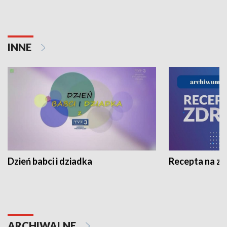
INNE
Dzień babci i dziadka
Recepta na z
ARCHIWALNE