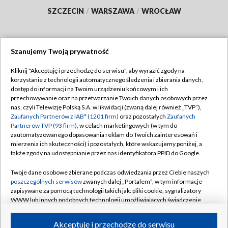
SZCZECIN
/
WARSZAWA
/
WROCŁAW
Szanujemy Twoją prywatność
Dołącz do nas:
Kliknij "Akceptuję i przechodzę do serwisu", aby wyrazić zgody na
korzystanie z technologii automatycznego śledzenia i zbierania danych,
TVP
dostęp do informacji na Twoim urządzeniu końcowym i ich
Abonament TVP
przechowywanie oraz na przetwarzanie Twoich danych osobowych przez
Regulamin TVP
nas, czyli Telewizję Polską S.A. w likwidacji (zwaną dalej również „TVP”),
Emisja w TVP
Polityka prywatności
Zaufanych Partnerów z IAB* (1201 firm)
oraz pozostałych
Zaufanych
Partnerów TVP (93 firm)
, w celach marketingowych (w tym do
Centrum informacji TVP
Moje zgody
zautomatyzowanego dopasowania reklam do Twoich zainteresowań i
mierzenia ich skuteczności) i pozostałych, które wskazujemy poniżej, a
Naziemna Telewizja Cyfrowa
Pomoc
także zgody na udostępnianie przez nas identyfikatora PPID do Google.
Sklep TVP
Biuro reklamy
Twoje dane osobowe zbierane podczas odwiedzania przez Ciebie naszych
Rada Programowa
Kontakt
poszczególnych serwisów
zwanych dalej „Portalem”, w tym informacje
zapisywane za pomocą technologii takich jak: pliki cookie, sygnalizatory
System NOS
WWW lub innych podobnych technologii umożliwiających świadczenie
dopasowanych i bezpiecznych usług, personalizację treści oraz reklam,
Informacje o nadawcy
Kanały
udostępnianie funkcji mediów społecznościowych oraz analizowanie
Akceptuję i przechodzę do serwisu
ruchu w Internecie.