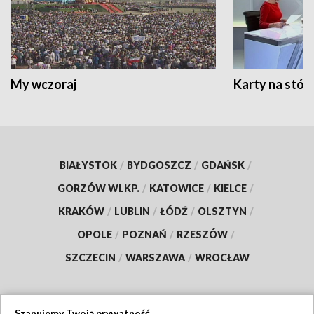
My wczoraj
Karty na stół:
BIAŁYSTOK
/
BYDGOSZCZ
/
GDAŃSK
/
GORZÓW WLKP.
/
KATOWICE
/
KIELCE
/
KRAKÓW
/
LUBLIN
/
ŁÓDŹ
/
OLSZTYN
/
OPOLE
/
POZNAŃ
/
RZESZÓW
/
SZCZECIN
/
WARSZAWA
/
WROCŁAW
Szanujemy Twoją prywatność