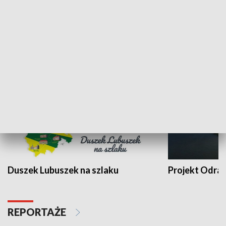
Kalejdoskop
Sołtys na med
WYPOCZYNEK I REKREACJA
Duszek Lubuszek na szlaku
Projekt Odra
REPORTAŻE