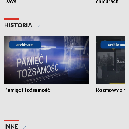
Days
chmurach
HISTORIA
Pamięć i Tożsamość
Rozmowy z his
INNE