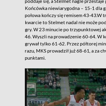
poddaje się, a Stelmet nagle przestaje 
Końcówka niewiarygodna – 15-1 dla go
połowa kończy się remisem 43-43.W tr
kwarcie to Stelmet nadal nie może po
gry. W 23 minucie po trzypunktowej a
46. Wyszli na prowadzenie 60-64. W 
grywał tylko 61-62. Przez półtorej minu
razu, MKS prowadził już 68-61, a za c
punktami.