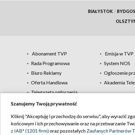
BIAŁYSTOK
/
BYDGO
OLSZTY
Abonament TVP
Emisja w TVP
Rada Programowa
System NOS
Biuro Reklamy
Ogłoszenie pr
Oferta Handlowa
Akademia Tele
Telegazeta ogłoszenia
Szanujemy Twoją prywatność
Regulamin TVP
Kliknij "Akceptuję i przechodzę do serwisu", aby wyrazić zg
końcowym i ich przechowywanie oraz na przetwarzanie Twoich
z IAB* (1201 firm)
oraz pozostałych
Zaufanych Partnerów T