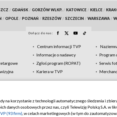
SZCZ
/
GDAŃSK
/
GORZÓW WLKP.
/
KATOWICE
/
KIELCE
/
KRA
N
/
OPOLE
/
POZNAŃ
/
RZESZÓW
/
SZCZECIN
/
WARSZAWA
/
W
Dołącz do nas:
Centrum informacji TVP
Naziemna
Informacje o nadawcy
Program d
zetargowe
Zgłoś program (ROPAT)
Serwis fo
wizyjna
Kariera w TVP
Merchandi
Polityka prywatności
Moje zgody
Pomoc
Biuro re
ody na korzystanie z technologii automatycznego śledzenia i zbie
 danych osobowych przez nas, czyli Telewizję Polską S.A. w likw
VP (93 firm)
, w celach marketingowych (w tym do zautomatyzow