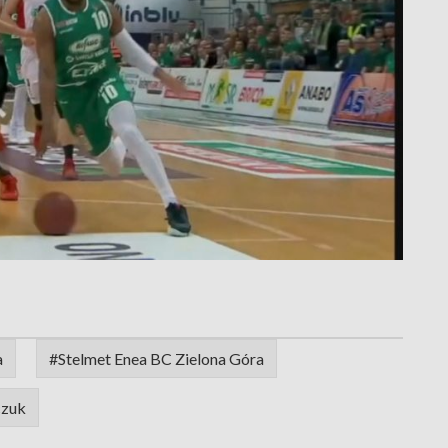
a
#Stelmet Enea BC Zielona Góra
czuk