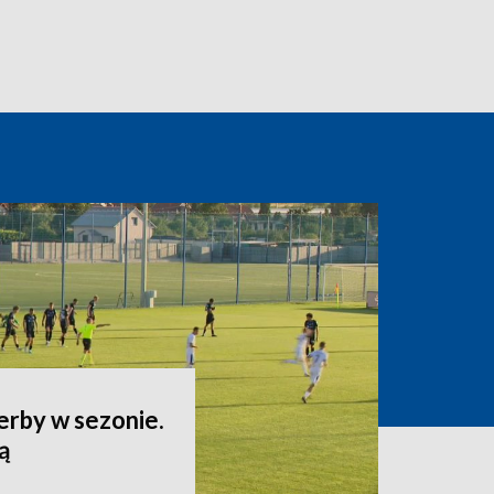
erby w sezonie.
ą