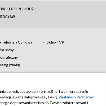
KÓW
/
LUBLIN
/
ŁÓDŹ
/
ROCŁAW
 Telewizja Cyfrowa
Sklep TVP
la prasy
tograficzny
sing (znaki)
klamy
Kontakt
rania danych, dostęp do informacji na Twoim urządzeniu
idacji (zwaną dalej również „TVP”),
Zaufanych Partnerów
anego dopasowania reklam do Twoich zainteresowań i