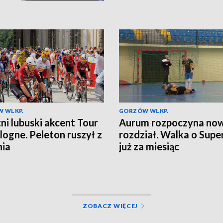
 WLKP.
GORZÓW WLKP.
ni lubuski akcent Tour
Aurum rozpoczyna no
logne. Peleton ruszył z
rozdział. Walka o Supe
nia
już za miesiąc
ZOBACZ WIĘCEJ