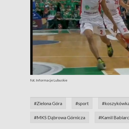
fot. Informacje Lubuskie
#Zielona Góra
#sport
#koszykówk
#MKS Dąbrowa Górnicza
#Kamil Babiar