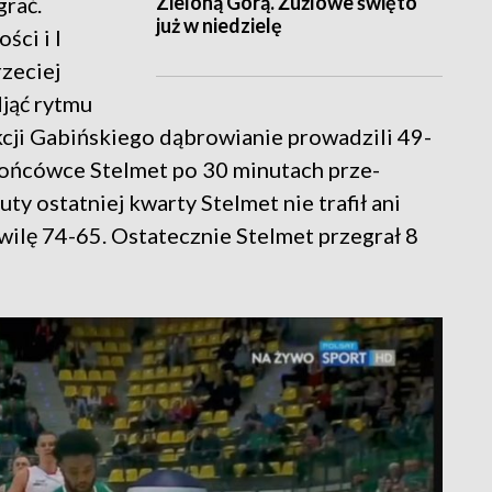
Zieloną Górą. Żużlowe święto
grać.
już w niedzielę
ści i I
zeciej
djąć rytmu
kcji Gabińskiego dąbrowianie prowadzili 49-
końcówce Stelmet po 30 minutach prze-
ty ostatniej kwarty Stelmet nie trafił ani
hwilę 74-65. Ostatecznie Stelmet przegrał 8