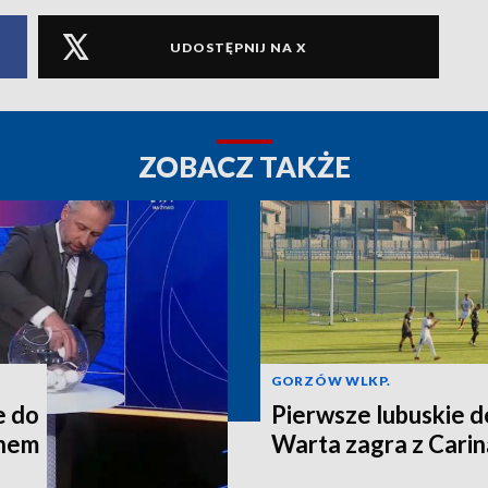
UDOSTĘPNIJ NA X
ZOBACZ TAKŻE
GORZÓW WLKP.
e do
Pierwsze lubuskie d
chem
Warta zagra z Carin