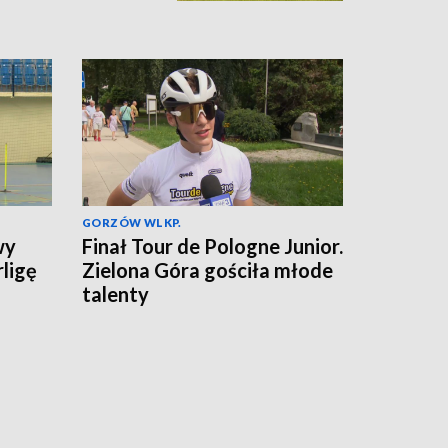
GORZÓW WLKP.
wy
Finał Tour de Pologne Junior.
rligę
Zielona Góra gościła młode
talenty