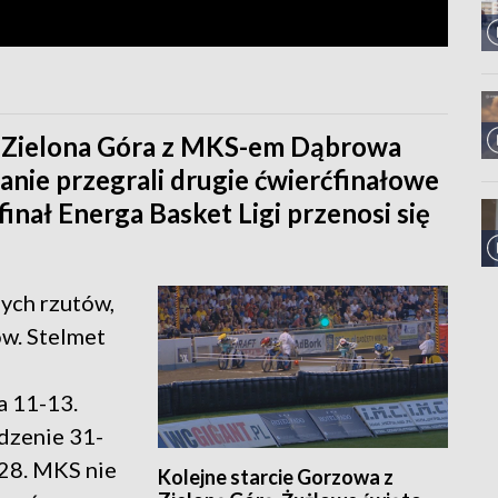
C Zielona Góra z MKS-em Dąbrowa
anie przegrali drugie ćwierćfinałowe
finał Energa Basket Ligi przenosi się
ych rzutów,
ów. Stelmet
a 11-13.
dzenie 31-
28. MKS nie
Kolejne starcie Gorzowa z