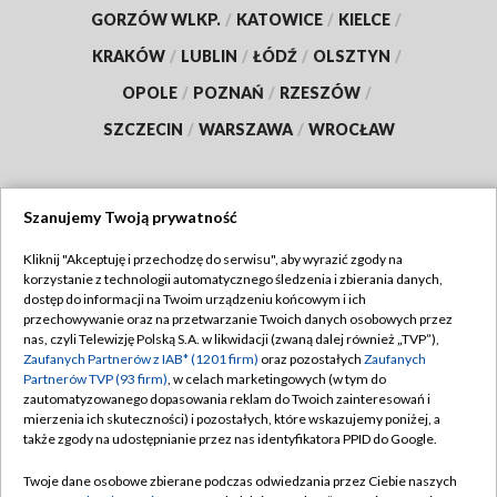
GORZÓW WLKP.
/
KATOWICE
/
KIELCE
/
KRAKÓW
/
LUBLIN
/
ŁÓDŹ
/
OLSZTYN
/
OPOLE
/
POZNAŃ
/
RZESZÓW
/
SZCZECIN
/
WARSZAWA
/
WROCŁAW
Szanujemy Twoją prywatność
Dołącz do nas:
Kliknij "Akceptuję i przechodzę do serwisu", aby wyrazić zgody na
korzystanie z technologii automatycznego śledzenia i zbierania danych,
TVP
dostęp do informacji na Twoim urządzeniu końcowym i ich
Abonament TVP
przechowywanie oraz na przetwarzanie Twoich danych osobowych przez
Regulamin TVP
nas, czyli Telewizję Polską S.A. w likwidacji (zwaną dalej również „TVP”),
Emisja w TVP
Polityka prywatności
Zaufanych Partnerów z IAB* (1201 firm)
oraz pozostałych
Zaufanych
Partnerów TVP (93 firm)
, w celach marketingowych (w tym do
Centrum informacji TVP
Moje zgody
zautomatyzowanego dopasowania reklam do Twoich zainteresowań i
mierzenia ich skuteczności) i pozostałych, które wskazujemy poniżej, a
Naziemna Telewizja Cyfrowa
Pomoc
także zgody na udostępnianie przez nas identyfikatora PPID do Google.
Sklep TVP
Biuro reklamy
Twoje dane osobowe zbierane podczas odwiedzania przez Ciebie naszych