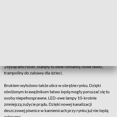
Burmistrz przeczytał list do potomnych z kroniki, do której
wcześniej mogli się wpisać wszyscy mieszkańcy. Był to
ostatni przedmiot umieszczony w kapsule czasu. Swoje
pamiątki, listy, zdjęcia i życzenia przyszłym mieszkańcom
miasta przekazało kilkadziesiąt osób i instytucji.
Obchody odbyły się na zrewitalizowanym placu
Ratuszowym. Inwestycja trwała rok. Położono 12 tysięcy
metrów kwadratowych kostki brukowej, skwery obsadzono
3 tysiącami roślin. Stanęły tu dwie fontanny, nowe ławki,
trampoliny do zabawy dla dzieci.
Brukiem wyłożono także ulice w obrębie rynku. Dzięki
obniżonym krawężnikom łatwo będą mogły poruszać się tu
osoby niepełnosprawne. LED-owe lampy 10-krotnie
zmniejszą zużycie prądu. Dzięki nowej kanalizacji
deszczowej piwnice w kamienicach przy rynku już nie będą
zalewane.