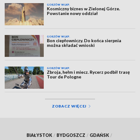
GORZÓW WLKP.
Kosmiczny biznes w Zielonej Górze.
Powstanie nowy oddział
GORZÓW WLKP.
Bon ciepłowniczy. Do końca sierpnia
można składać wnioski
GORZÓW WLKP.
Zbroja, hełm i miecz. Rycerz podbił trasę
Tour de Pologne
ZOBACZ WIĘCEJ
BIAŁYSTOK
/
BYDGOSZCZ
/
GDAŃSK
/