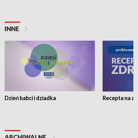
INNE
Dzień babci i dziadka
Recepta na z
ARCHIWALNE