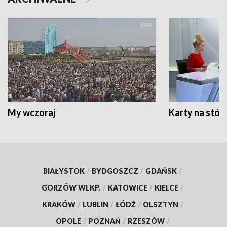
My wczoraj
Karty na stół:
BIAŁYSTOK
/
BYDGOSZCZ
/
GDAŃSK
/
GORZÓW WLKP.
/
KATOWICE
/
KIELCE
/
KRAKÓW
/
LUBLIN
/
ŁÓDŹ
/
OLSZTYN
/
OPOLE
/
POZNAŃ
/
RZESZÓW
/