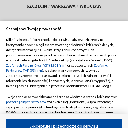
SZCZECIN
/
WARSZAWA
/
WROCŁAW
Szanujemy Twoją prywatność
Dołącz do nas:
Kliknij "Akceptuję i przechodzę do serwisu", aby wyrazić zgody na
korzystanie z technologii automatycznego śledzenia i zbierania danych,
TVP
dostęp do informacji na Twoim urządzeniu końcowym i ich
Abonament TVP
przechowywanie oraz na przetwarzanie Twoich danych osobowych przez
Regulamin TVP
nas, czyli Telewizję Polską S.A. w likwidacji (zwaną dalej również „TVP”),
Emisja w TVP
Polityka prywatności
Zaufanych Partnerów z IAB* (1201 firm)
oraz pozostałych
Zaufanych
Partnerów TVP (93 firm)
, w celach marketingowych (w tym do
Centrum informacji TVP
Moje zgody
zautomatyzowanego dopasowania reklam do Twoich zainteresowań i
mierzenia ich skuteczności) i pozostałych, które wskazujemy poniżej, a
Naziemna Telewizja Cyfrowa
Pomoc
także zgody na udostępnianie przez nas identyfikatora PPID do Google.
Sklep TVP
Biuro reklamy
Twoje dane osobowe zbierane podczas odwiedzania przez Ciebie naszych
Rada Programowa
Kontakt
poszczególnych serwisów
zwanych dalej „Portalem”, w tym informacje
zapisywane za pomocą technologii takich jak: pliki cookie, sygnalizatory
System NOS
WWW lub innych podobnych technologii umożliwiających świadczenie
dopasowanych i bezpiecznych usług, personalizację treści oraz reklam,
Informacje o nadawcy
Kanały
udostępnianie funkcji mediów społecznościowych oraz analizowanie
Akceptuję i przechodzę do serwisu
ruchu w Internecie.