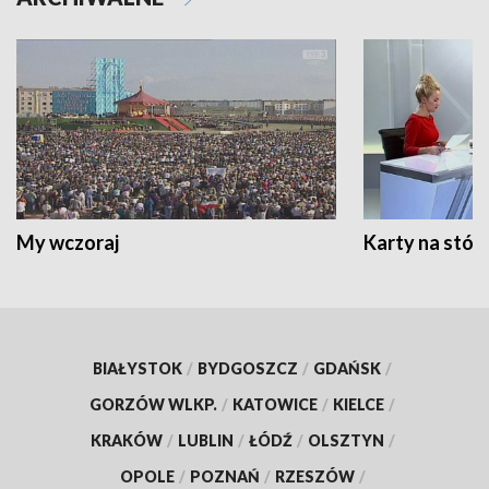
My wczoraj
Karty na stół:
BIAŁYSTOK
/
BYDGOSZCZ
/
GDAŃSK
/
GORZÓW WLKP.
/
KATOWICE
/
KIELCE
/
KRAKÓW
/
LUBLIN
/
ŁÓDŹ
/
OLSZTYN
/
OPOLE
/
POZNAŃ
/
RZESZÓW
/