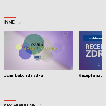
INNE
Dzień babci i dziadka
Recepta na z
ARCHIWALNE