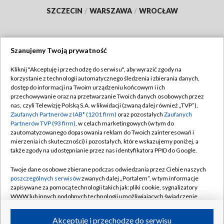
SZCZECIN
/
WARSZAWA
/
WROCŁAW
Szanujemy Twoją prywatność
Dołącz do nas:
Kliknij "Akceptuję i przechodzę do serwisu", aby wyrazić zgody na
korzystanie z technologii automatycznego śledzenia i zbierania danych,
TVP
dostęp do informacji na Twoim urządzeniu końcowym i ich
Abonament TVP
przechowywanie oraz na przetwarzanie Twoich danych osobowych przez
Regulamin TVP
nas, czyli Telewizję Polską S.A. w likwidacji (zwaną dalej również „TVP”),
Emisja w TVP
Polityka prywatności
Zaufanych Partnerów z IAB* (1201 firm)
oraz pozostałych
Zaufanych
Partnerów TVP (93 firm)
, w celach marketingowych (w tym do
Centrum informacji TVP
Moje zgody
zautomatyzowanego dopasowania reklam do Twoich zainteresowań i
mierzenia ich skuteczności) i pozostałych, które wskazujemy poniżej, a
Naziemna Telewizja Cyfrowa
Pomoc
także zgody na udostępnianie przez nas identyfikatora PPID do Google.
Sklep TVP
Biuro reklamy
Twoje dane osobowe zbierane podczas odwiedzania przez Ciebie naszych
Rada Programowa
Kontakt
poszczególnych serwisów
zwanych dalej „Portalem”, w tym informacje
zapisywane za pomocą technologii takich jak: pliki cookie, sygnalizatory
System NOS
WWW lub innych podobnych technologii umożliwiających świadczenie
dopasowanych i bezpiecznych usług, personalizację treści oraz reklam,
Informacje o nadawcy
Kanały
udostępnianie funkcji mediów społecznościowych oraz analizowanie
Akceptuję i przechodzę do serwisu
ruchu w Internecie.