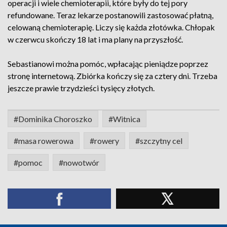
operacji i wiele chemioterapii, które były do tej pory
refundowane. Teraz lekarze postanowili zastosować płatną,
celowaną chemioterapię. Liczy się każda złotówka. Chłopak
w czerwcu skończy 18 lat i ma plany na przyszłość.
Sebastianowi można pomóc, wpłacając pieniądze poprzez
stronę internetową. Zbiórka kończy się za cztery dni. Trzeba
jeszcze prawie trzydzieści tysięcy złotych.
#Dominika Choroszko
#Witnica
#masa rowerowa
#rowery
#szczytny cel
#pomoc
#nowotwór