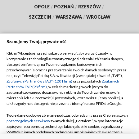
OPOLE
/
POZNAŃ
/
RZESZÓW
/
SZCZECIN
/
WARSZAWA
/
WROCŁAW
Szanujemy Twoją prywatność
Dołącz do nas:
Kliknij "Akceptuję i przechodzę do serwisu", aby wyrazić zgody na
korzystanie z technologii automatycznego śledzenia i zbierania danych,
TVP
dostęp do informacji na Twoim urządzeniu końcowym i ich
Abonament TVP
przechowywanie oraz na przetwarzanie Twoich danych osobowych przez
Regulamin TVP
nas, czyli Telewizję Polską S.A. w likwidacji (zwaną dalej również „TVP”),
Emisja w TVP
Polityka prywatności
Zaufanych Partnerów z IAB* (1201 firm)
oraz pozostałych
Zaufanych
Partnerów TVP (93 firm)
, w celach marketingowych (w tym do
Centrum informacji TVP
Moje zgody
zautomatyzowanego dopasowania reklam do Twoich zainteresowań i
mierzenia ich skuteczności) i pozostałych, które wskazujemy poniżej, a
Naziemna Telewizja Cyfrowa
Pomoc
także zgody na udostępnianie przez nas identyfikatora PPID do Google.
Sklep TVP
Biuro reklamy
Twoje dane osobowe zbierane podczas odwiedzania przez Ciebie naszych
Rada Programowa
Kontakt
poszczególnych serwisów
zwanych dalej „Portalem”, w tym informacje
zapisywane za pomocą technologii takich jak: pliki cookie, sygnalizatory
System NOS
WWW lub innych podobnych technologii umożliwiających świadczenie
dopasowanych i bezpiecznych usług, personalizację treści oraz reklam,