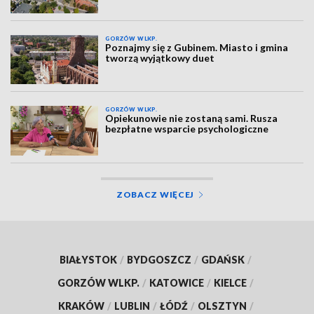
GORZÓW WLKP.
Poznajmy się z Gubinem. Miasto i gmina
tworzą wyjątkowy duet
GORZÓW WLKP.
Opiekunowie nie zostaną sami. Rusza
bezpłatne wsparcie psychologiczne
ZOBACZ WIĘCEJ
BIAŁYSTOK
/
BYDGOSZCZ
/
GDAŃSK
/
GORZÓW WLKP.
/
KATOWICE
/
KIELCE
/
KRAKÓW
/
LUBLIN
/
ŁÓDŹ
/
OLSZTYN
/