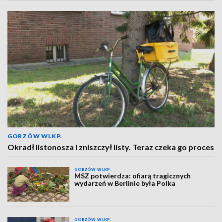
GORZÓW WLKP.
Okradł listonosza i zniszczył listy. Teraz czeka go proces
GORZÓW WLKP.
MSZ potwierdza: ofiarą tragicznych
wydarzeń w Berlinie była Polka
GORZÓW WLKP.