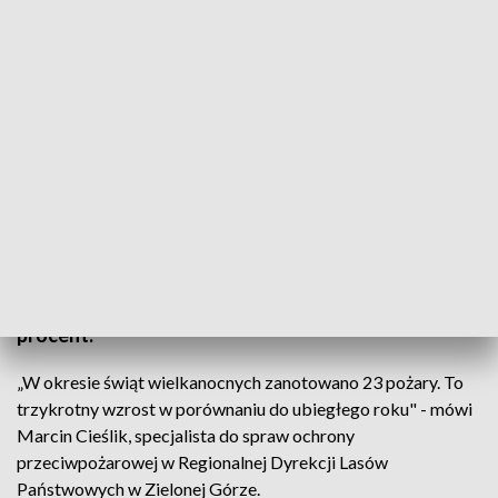
źródło: Informacje Lubuskie, 26.04.2019
Trzeci, najwyższy stopień zagrożenia pożarowego
w lubuskich lasach. Wilgotność sciółki spadła
poniżej 10 procent i jest porównywalna do
wilgotności kartki papieru, która ma około 8
procent.
„W okresie świąt wielkanocnych zanotowano 23 pożary. To
trzykrotny wzrost w porównaniu do ubiegłego roku" - mówi
Marcin Cieślik, specjalista do spraw ochrony
przeciwpożarowej w Regionalnej Dyrekcji Lasów
Państwowych w Zielonej Górze.