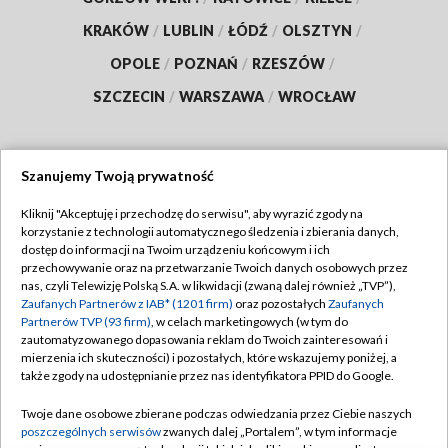
KRAKÓW
/
LUBLIN
/
ŁÓDŹ
/
OLSZTYN
/
OPOLE
/
POZNAŃ
/
RZESZÓW
/
SZCZECIN
/
WARSZAWA
/
WROCŁAW
Szanujemy Twoją prywatność
Dołącz do nas:
Kliknij "Akceptuję i przechodzę do serwisu", aby wyrazić zgody na
korzystanie z technologii automatycznego śledzenia i zbierania danych,
TVP
dostęp do informacji na Twoim urządzeniu końcowym i ich
Abonament TVP
przechowywanie oraz na przetwarzanie Twoich danych osobowych przez
Regulamin TVP
nas, czyli Telewizję Polską S.A. w likwidacji (zwaną dalej również „TVP”),
Emisja w TVP
Polityka prywatności
Zaufanych Partnerów z IAB* (1201 firm)
oraz pozostałych
Zaufanych
Partnerów TVP (93 firm)
, w celach marketingowych (w tym do
Centrum informacji TVP
Moje zgody
zautomatyzowanego dopasowania reklam do Twoich zainteresowań i
mierzenia ich skuteczności) i pozostałych, które wskazujemy poniżej, a
Naziemna Telewizja Cyfrowa
Pomoc
także zgody na udostępnianie przez nas identyfikatora PPID do Google.
Sklep TVP
Biuro reklamy
Twoje dane osobowe zbierane podczas odwiedzania przez Ciebie naszych
Rada Programowa
Kontakt
poszczególnych serwisów
zwanych dalej „Portalem”, w tym informacje