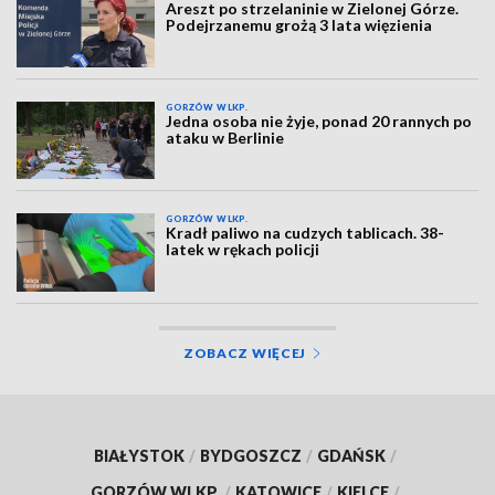
Areszt po strzelaninie w Zielonej Górze.
Podejrzanemu grożą 3 lata więzienia
GORZÓW WLKP.
Jedna osoba nie żyje, ponad 20 rannych po
ataku w Berlinie
GORZÓW WLKP.
Kradł paliwo na cudzych tablicach. 38-
latek w rękach policji
ZOBACZ WIĘCEJ
BIAŁYSTOK
/
BYDGOSZCZ
/
GDAŃSK
/
GORZÓW WLKP.
/
KATOWICE
/
KIELCE
/