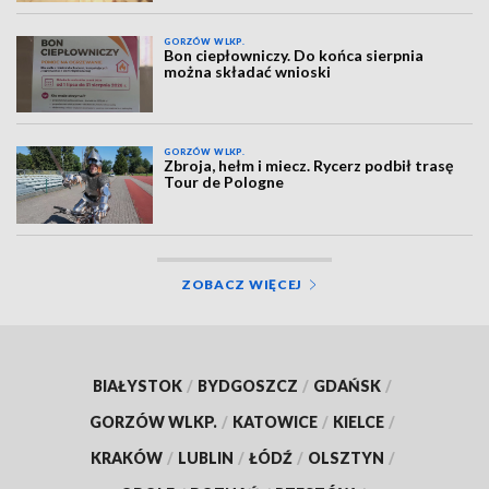
GORZÓW WLKP.
Bon ciepłowniczy. Do końca sierpnia
można składać wnioski
GORZÓW WLKP.
Zbroja, hełm i miecz. Rycerz podbił trasę
Tour de Pologne
ZOBACZ WIĘCEJ
BIAŁYSTOK
/
BYDGOSZCZ
/
GDAŃSK
/
GORZÓW WLKP.
/
KATOWICE
/
KIELCE
/
KRAKÓW
/
LUBLIN
/
ŁÓDŹ
/
OLSZTYN
/