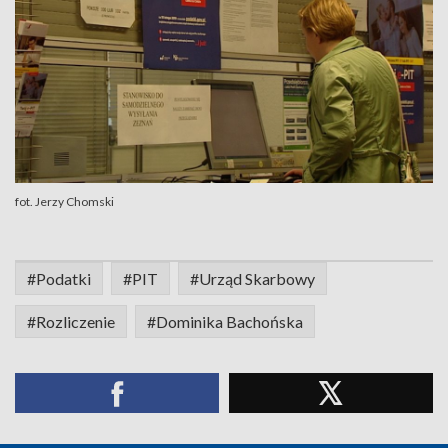
fot. Jerzy Chomski
#Podatki
#PIT
#Urząd Skarbowy
#Rozliczenie
#Dominika Bachońska