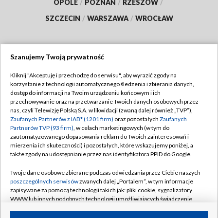
OPOLE
/
POZNAŃ
/
RZESZÓW
/
SZCZECIN
/
WARSZAWA
/
WROCŁAW
Szanujemy Twoją prywatność
Dołącz do nas:
Kliknij "Akceptuję i przechodzę do serwisu", aby wyrazić zgody na
korzystanie z technologii automatycznego śledzenia i zbierania danych,
TVP
dostęp do informacji na Twoim urządzeniu końcowym i ich
Abonament TVP
przechowywanie oraz na przetwarzanie Twoich danych osobowych przez
Regulamin TVP
nas, czyli Telewizję Polską S.A. w likwidacji (zwaną dalej również „TVP”),
Emisja w TVP
Polityka prywatności
Zaufanych Partnerów z IAB* (1201 firm)
oraz pozostałych
Zaufanych
Partnerów TVP (93 firm)
, w celach marketingowych (w tym do
Centrum informacji TVP
Moje zgody
zautomatyzowanego dopasowania reklam do Twoich zainteresowań i
mierzenia ich skuteczności) i pozostałych, które wskazujemy poniżej, a
Naziemna Telewizja Cyfrowa
Pomoc
także zgody na udostępnianie przez nas identyfikatora PPID do Google.
Sklep TVP
Biuro reklamy
Twoje dane osobowe zbierane podczas odwiedzania przez Ciebie naszych
Rada Programowa
Kontakt
poszczególnych serwisów
zwanych dalej „Portalem”, w tym informacje
zapisywane za pomocą technologii takich jak: pliki cookie, sygnalizatory
System NOS
WWW lub innych podobnych technologii umożliwiających świadczenie
dopasowanych i bezpiecznych usług, personalizację treści oraz reklam,
Informacje o nadawcy
Kanały
udostępnianie funkcji mediów społecznościowych oraz analizowanie