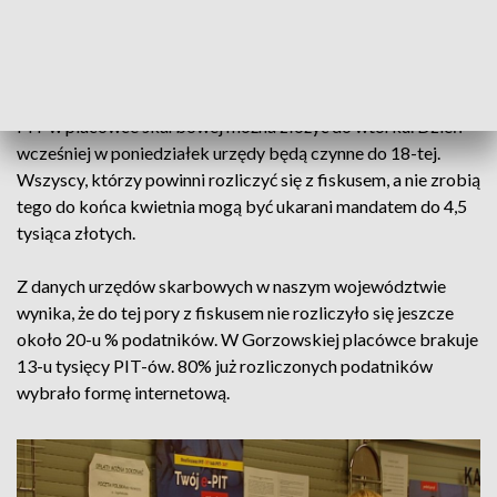
roku skorzystać przedsiębiorcy oraz osoby pracujące za
granicą. Chociaż w przypadku tych drugich nie na wszystkich
ciąży obowiązek przesłania zeznania podatkowego.
PIT w placówce skarbowej można złożyć do wtorku. Dzień
wcześniej w poniedziałek urzędy będą czynne do 18-tej.
Wszyscy, którzy powinni rozliczyć się z fiskusem, a nie zrobią
tego do końca kwietnia mogą być ukarani mandatem do 4,5
tysiąca złotych.
Z danych urzędów skarbowych w naszym województwie
wynika, że do tej pory z fiskusem nie rozliczyło się jeszcze
około 20-u % podatników. W Gorzowskiej placówce brakuje
13-u tysięcy PIT-ów. 80% już rozliczonych podatników
wybrało formę internetową.