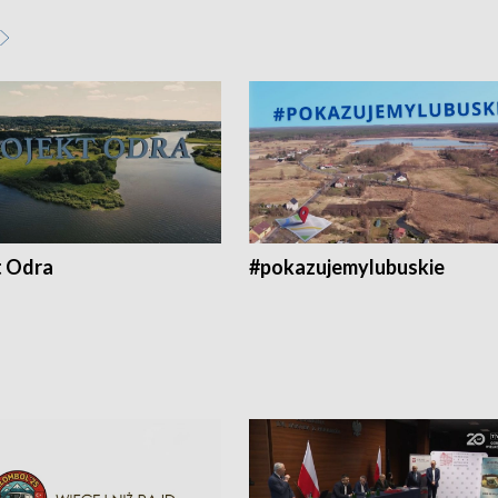
t Odra
#pokazujemylubuskie