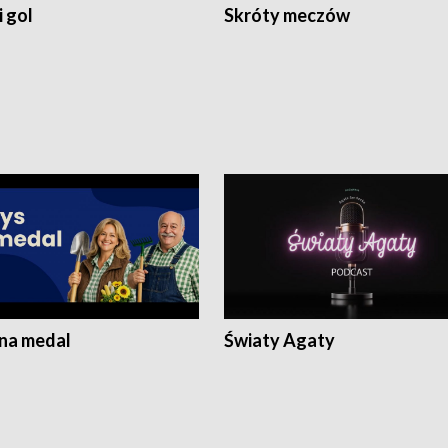
 gol
Skróty meczów
 na medal
Światy Agaty