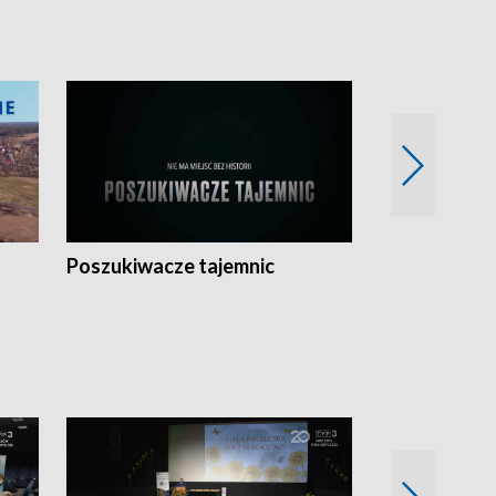
Poszukiwacze tajemnic
Kostrzyn na 