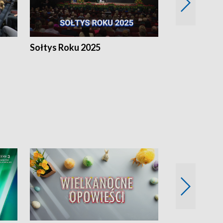
h
Sołtys Roku 2025
20 lat minęł
Wlkp.