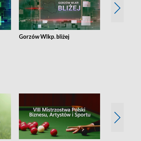
Gorzów Wlkp. bliżej
Lubuskie bliż