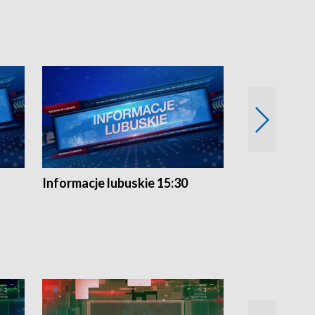
Informacje lubuskie 15:30
Przegląd ty