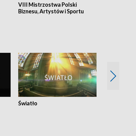
VIII Mistrzostwa Polski
Cztery kwar
Biznesu, Artystów i Sportu
Światło
Nowy adres