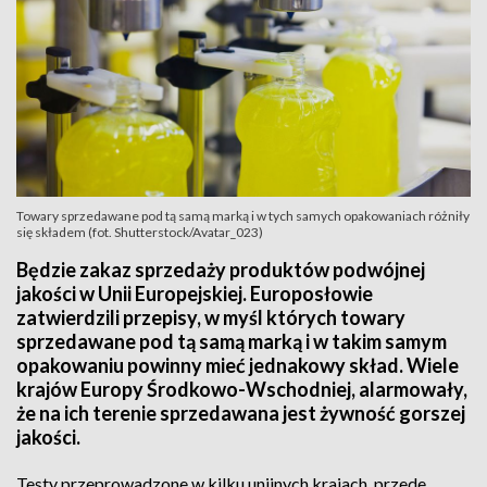
Towary sprzedawane pod tą samą marką i w tych samych opakowaniach różniły
się składem (fot. Shutterstock/Avatar_023)
Będzie zakaz sprzedaży produktów podwójnej
jakości w Unii Europejskiej. Europosłowie
zatwierdzili przepisy, w myśl których towary
sprzedawane pod tą samą marką i w takim samym
opakowaniu powinny mieć jednakowy skład. Wiele
krajów Europy Środkowo-Wschodniej, alarmowały,
że na ich terenie sprzedawana jest żywność gorszej
jakości.
Testy przeprowadzone w kilku unijnych krajach, przede