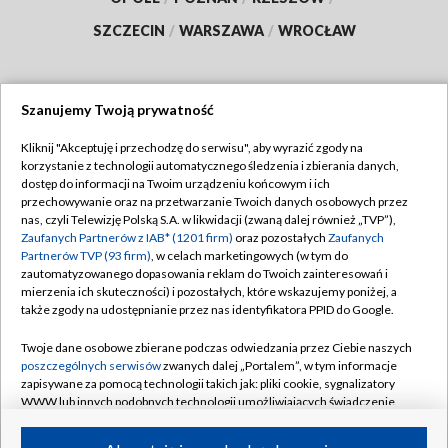
SZCZECIN
/
WARSZAWA
/
WROCŁAW
Szanujemy Twoją prywatność
Dołącz do nas:
Kliknij "Akceptuję i przechodzę do serwisu", aby wyrazić zgody na
korzystanie z technologii automatycznego śledzenia i zbierania danych,
TVP
dostęp do informacji na Twoim urządzeniu końcowym i ich
Abonament TVP
przechowywanie oraz na przetwarzanie Twoich danych osobowych przez
Regulamin TVP
nas, czyli Telewizję Polską S.A. w likwidacji (zwaną dalej również „TVP”),
Emisja w TVP
Zaufanych Partnerów z IAB* (1201 firm)
Polityka prywatności
oraz pozostałych
Zaufanych
Partnerów TVP (93 firm)
, w celach marketingowych (w tym do
Centrum informacji TVP
Moje zgody
zautomatyzowanego dopasowania reklam do Twoich zainteresowań i
mierzenia ich skuteczności) i pozostałych, które wskazujemy poniżej, a
Naziemna Telewizja Cyfrowa
Pomoc
także zgody na udostępnianie przez nas identyfikatora PPID do Google.
Sklep TVP
Biuro reklamy
Twoje dane osobowe zbierane podczas odwiedzania przez Ciebie naszych
Rada Programowa
poszczególnych serwisów
zwanych dalej „Portalem”, w tym informacje
Kontakt
zapisywane za pomocą technologii takich jak: pliki cookie, sygnalizatory
System NOS
WWW lub innych podobnych technologii umożliwiających świadczenie
dopasowanych i bezpiecznych usług, personalizację treści oraz reklam,
Informacje o nadawcy
Kanały
udostępnianie funkcji mediów społecznościowych oraz analizowanie