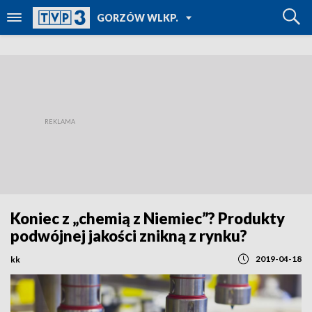
POWRÓT DO
GORZÓW WLKP.
TVP REGIONY
Koniec z „chemią z Niemiec”? Produkty
podwójnej jakości znikną z rynku?
2019-04-18
kk