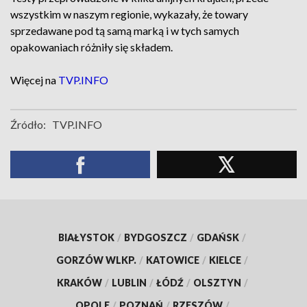
wszystkim w naszym regionie, wykazały, że towary
sprzedawane pod tą samą marką i w tych samych
opakowaniach różniły się składem.
Więcej na
TVP.INFO
Źródło:
TVP.INFO
BIAŁYSTOK
/
BYDGOSZCZ
/
GDAŃSK
/
GORZÓW WLKP.
/
KATOWICE
/
KIELCE
/
KRAKÓW
/
LUBLIN
/
ŁÓDŹ
/
OLSZTYN
/
OPOLE
/
POZNAŃ
/
RZESZÓW
/