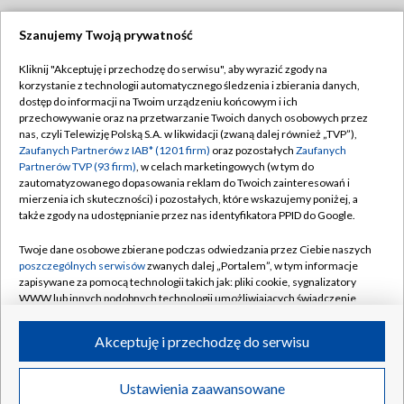
Szanujemy Twoją prywatność
Dołącz do nas:
Kliknij "Akceptuję i przechodzę do serwisu", aby wyrazić zgody na
korzystanie z technologii automatycznego śledzenia i zbierania danych,
TVP
dostęp do informacji na Twoim urządzeniu końcowym i ich
Abonament TVP
przechowywanie oraz na przetwarzanie Twoich danych osobowych przez
Regulamin TVP
nas, czyli Telewizję Polską S.A. w likwidacji (zwaną dalej również „TVP”),
Emisja w TVP
Polityka prywatności
Zaufanych Partnerów z IAB* (1201 firm)
oraz pozostałych
Zaufanych
Partnerów TVP (93 firm)
, w celach marketingowych (w tym do
Centrum informacji TVP
Moje zgody
zautomatyzowanego dopasowania reklam do Twoich zainteresowań i
mierzenia ich skuteczności) i pozostałych, które wskazujemy poniżej, a
Naziemna Telewizja Cyfrowa
Pomoc
także zgody na udostępnianie przez nas identyfikatora PPID do Google.
Sklep TVP
Biuro reklamy
Twoje dane osobowe zbierane podczas odwiedzania przez Ciebie naszych
Rada Programowa
Kontakt
poszczególnych serwisów
zwanych dalej „Portalem”, w tym informacje
zapisywane za pomocą technologii takich jak: pliki cookie, sygnalizatory
System NOS
WWW lub innych podobnych technologii umożliwiających świadczenie
dopasowanych i bezpiecznych usług, personalizację treści oraz reklam,
Informacje o nadawcy
Kanały
udostępnianie funkcji mediów społecznościowych oraz analizowanie
Akceptuję i przechodzę do serwisu
ruchu w Internecie.
Program dla prasy
©2026 Telewizja Polska S.A. w likwidacji
Biuro Reklamy
Twoje dane osobowe zbierane podczas odwiedzania przez Ciebie
Ustawienia zaawansowane
poszczególnych serwisów
na Portalu, takie jak adresy IP, identyfikatory