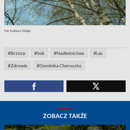
fot. Łukasz Glapa
#Brzoza
#Sok
#Nadleśnictwo
#Las
#Zdrowie
#Dominika Choroszko
ZOBACZ TAKŻE