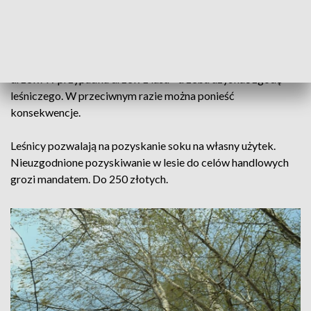
oczyszczające - warto spożywać go przy problemach z
nerkami i wątrobą.
Co ważne – sok można legalnie pozyskiwać z własnych
drzew. W przypadku drzew z lasu - trzeba uzyskać zgodę
leśniczego. W przeciwnym razie można ponieść
konsekwencje.
Leśnicy pozwalają na pozyskanie soku na własny użytek.
Nieuzgodnione pozyskiwanie w lesie do celów handlowych
grozi mandatem. Do 250 złotych.