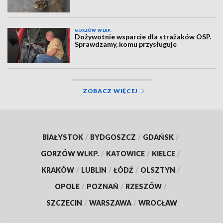
GORZÓW WLKP.
Dożywotnie wsparcie dla strażaków OSP.
Sprawdzamy, komu przysługuje
ZOBACZ WIĘCEJ
BIAŁYSTOK
/
BYDGOSZCZ
/
GDAŃSK
/
GORZÓW WLKP.
/
KATOWICE
/
KIELCE
/
KRAKÓW
/
LUBLIN
/
ŁÓDŹ
/
OLSZTYN
/
OPOLE
/
POZNAŃ
/
RZESZÓW
/
SZCZECIN
/
WARSZAWA
/
WROCŁAW