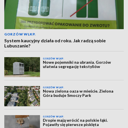
GORZÓW WLKP.
System kaucyjny działa od roku. Jak radzą sobie
Lubuszanie?
GORZÓW WLKP.
Nowe pojemniki na ubrania. Gorzów
ułatwia segregację tekstyliów
GORZÓW WLKP.
Nowa zielona oaza w mieście. Zielona
Góra buduje Smoczy Park
GORZÓW WLKP.
Dropie mają wrócić na polskie łąki.
Pojawiły się pierwsze pisklęta