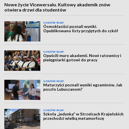
Nowe życie Vicewersalu. Kultowy akademik znów
otwiera drzwi dla studentów
GORZÓW WLKP.
Ósmoklasiści poznali wyniki.
Opublikowano listy przyjętych do szkół
GORZÓW WLKP.
Opuścili mury akademii. Nowi ratownicy i
pielęgniarki gotowi do pracy
GORZÓW WLKP.
Maturzyści poznali wyniki egzaminów. Jak
poszło Lubuszanom?
GORZÓW WLKP.
Szkoła „jedynka” w Strzelcach Krajeńskich
przechodzi wielką metamorfozę