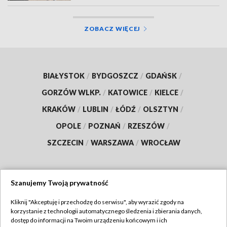
ZOBACZ WIĘCEJ
BIAŁYSTOK
/
BYDGOSZCZ
/
GDAŃSK
/
GORZÓW WLKP.
/
KATOWICE
/
KIELCE
/
KRAKÓW
/
LUBLIN
/
ŁÓDŹ
/
OLSZTYN
/
OPOLE
/
POZNAŃ
/
RZESZÓW
/
SZCZECIN
/
WARSZAWA
/
WROCŁAW
Szanujemy Twoją prywatność
Dołącz do nas:
Kliknij "Akceptuję i przechodzę do serwisu", aby wyrazić zgody na
korzystanie z technologii automatycznego śledzenia i zbierania danych,
TVP
dostęp do informacji na Twoim urządzeniu końcowym i ich