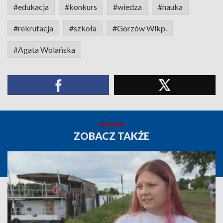
#edukacja
#konkurs
#wiedza
#nauka
#rekrutacja
#szkoła
#Gorzów Wlkp.
#Agata Wolańska
ZOBACZ TAKŻE