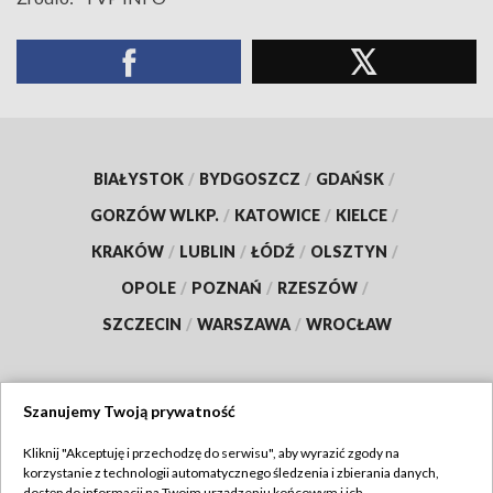
BIAŁYSTOK
/
BYDGOSZCZ
/
GDAŃSK
/
GORZÓW WLKP.
/
KATOWICE
/
KIELCE
/
KRAKÓW
/
LUBLIN
/
ŁÓDŹ
/
OLSZTYN
/
OPOLE
/
POZNAŃ
/
RZESZÓW
/
SZCZECIN
/
WARSZAWA
/
WROCŁAW
Szanujemy Twoją prywatność
Dołącz do nas:
Kliknij "Akceptuję i przechodzę do serwisu", aby wyrazić zgody na
korzystanie z technologii automatycznego śledzenia i zbierania danych,
TVP
dostęp do informacji na Twoim urządzeniu końcowym i ich