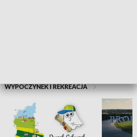
Kalejdoskop
Sołtys na med
WYPOCZYNEK I REKREACJA