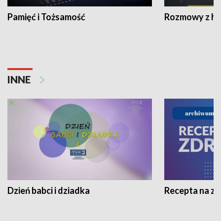
Pamięć i Tożsamość
Rozmowy z his
INNE
Dzień babci i dziadka
Recepta na z