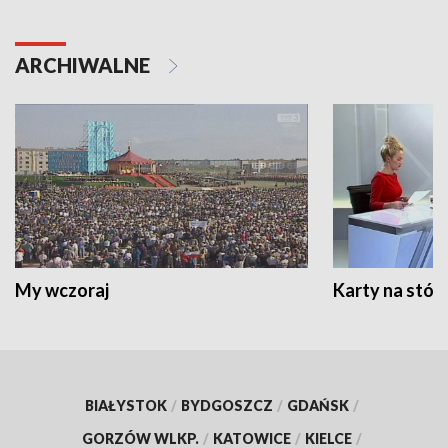
ARCHIWALNE
My wczoraj
Karty na stół:
BIAŁYSTOK
/
BYDGOSZCZ
/
GDAŃSK
/
GORZÓW WLKP.
/
KATOWICE
/
KIELCE
/