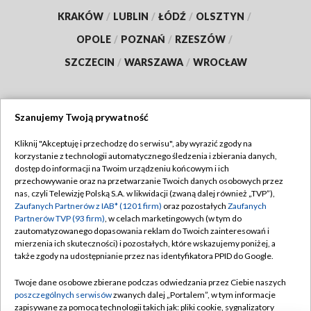
KRAKÓW
/
LUBLIN
/
ŁÓDŹ
/
OLSZTYN
/
OPOLE
/
POZNAŃ
/
RZESZÓW
/
SZCZECIN
/
WARSZAWA
/
WROCŁAW
Szanujemy Twoją prywatność
Dołącz do nas:
Kliknij "Akceptuję i przechodzę do serwisu", aby wyrazić zgody na
korzystanie z technologii automatycznego śledzenia i zbierania danych,
TVP
dostęp do informacji na Twoim urządzeniu końcowym i ich
Abonament TVP
przechowywanie oraz na przetwarzanie Twoich danych osobowych przez
Regulamin TVP
nas, czyli Telewizję Polską S.A. w likwidacji (zwaną dalej również „TVP”),
Emisja w TVP
Polityka prywatności
Zaufanych Partnerów z IAB* (1201 firm)
oraz pozostałych
Zaufanych
Partnerów TVP (93 firm)
, w celach marketingowych (w tym do
Centrum informacji TVP
Moje zgody
zautomatyzowanego dopasowania reklam do Twoich zainteresowań i
mierzenia ich skuteczności) i pozostałych, które wskazujemy poniżej, a
Naziemna Telewizja Cyfrowa
Pomoc
także zgody na udostępnianie przez nas identyfikatora PPID do Google.
Sklep TVP
Biuro reklamy
Twoje dane osobowe zbierane podczas odwiedzania przez Ciebie naszych
Rada Programowa
Kontakt
poszczególnych serwisów
zwanych dalej „Portalem”, w tym informacje
zapisywane za pomocą technologii takich jak: pliki cookie, sygnalizatory