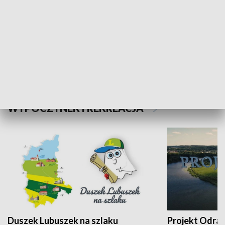
Kalejdoskop
Sołtys na med
WYPOCZYNEK I REKREACJA
Duszek Lubuszek na szlaku
Projekt Odra