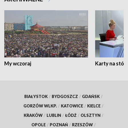
My wczoraj
Karty na stół:
BIAŁYSTOK
/
BYDGOSZCZ
/
GDAŃSK
/
GORZÓW WLKP.
/
KATOWICE
/
KIELCE
/
KRAKÓW
/
LUBLIN
/
ŁÓDŹ
/
OLSZTYN
/
OPOLE
/
POZNAŃ
/
RZESZÓW
/