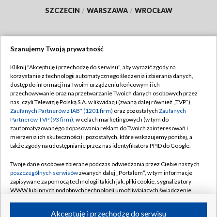
SZCZECIN
/
WARSZAWA
/
WROCŁAW
Szanujemy Twoją prywatność
Dołącz do nas:
Kliknij "Akceptuję i przechodzę do serwisu", aby wyrazić zgody na
korzystanie z technologii automatycznego śledzenia i zbierania danych,
TVP
dostęp do informacji na Twoim urządzeniu końcowym i ich
Abonament TVP
przechowywanie oraz na przetwarzanie Twoich danych osobowych przez
Regulamin TVP
nas, czyli Telewizję Polską S.A. w likwidacji (zwaną dalej również „TVP”),
Emisja w TVP
Polityka prywatności
Zaufanych Partnerów z IAB* (1201 firm)
oraz pozostałych
Zaufanych
Partnerów TVP (93 firm)
, w celach marketingowych (w tym do
Centrum informacji TVP
Moje zgody
zautomatyzowanego dopasowania reklam do Twoich zainteresowań i
mierzenia ich skuteczności) i pozostałych, które wskazujemy poniżej, a
Naziemna Telewizja Cyfrowa
Pomoc
także zgody na udostępnianie przez nas identyfikatora PPID do Google.
Sklep TVP
Biuro reklamy
Twoje dane osobowe zbierane podczas odwiedzania przez Ciebie naszych
Rada Programowa
Kontakt
poszczególnych serwisów
zwanych dalej „Portalem”, w tym informacje
zapisywane za pomocą technologii takich jak: pliki cookie, sygnalizatory
System NOS
WWW lub innych podobnych technologii umożliwiających świadczenie
dopasowanych i bezpiecznych usług, personalizację treści oraz reklam,
Informacje o nadawcy
Kanały
udostępnianie funkcji mediów społecznościowych oraz analizowanie
Akceptuję i przechodzę do serwisu
ruchu w Internecie.