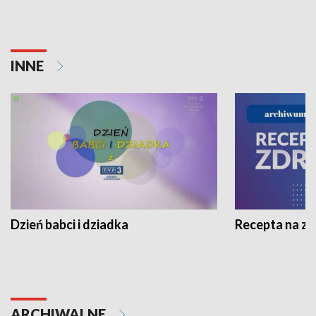
INNE
Dzień babci i dziadka
Recepta na z
ARCHIWALNE