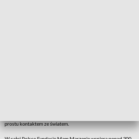
Jak się okazuje, czasami spełnienie pozornie niewielkiego marzenia pomaga
zrealizować to największe – o pokonaniu choroby, fot.
www.mammarzenie.org
Ty też możesz pomóc spełnić marzenia!
Te dzieci spędzają mnóstwo czasu w szpitalu, ten sprzet,
który wydaje się banalny, błahy, niepotrzebny jest dla nich po
prostu kontaktem ze światem.
W całej Polsce Fundację Mam Marzenie wspiera ponad 300