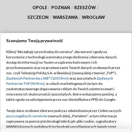
OPOLE
/
POZNAŃ
/
RZESZÓW
/
SZCZECIN
/
WARSZAWA
/
WROCŁAW
Szanujemy Twoją prywatność
Dołącz do nas:
Kliknij "Akceptuję i przechodzę do serwisu", aby wyrazić zgody na
korzystanie z technologii automatycznego śledzenia i zbierania danych,
TVP
dostęp do informacji na Twoim urządzeniu końcowym i ich
Abonament TVP
przechowywanie oraz na przetwarzanie Twoich danych osobowych przez
Regulamin TVP
nas, czyli Telewizję Polską S.A. w likwidacji (zwaną dalej również „TVP”),
Emisja w TVP
Polityka prywatności
Zaufanych Partnerów z IAB* (1201 firm)
oraz pozostałych
Zaufanych
Partnerów TVP (93 firm)
, w celach marketingowych (w tym do
Centrum informacji TVP
Moje zgody
zautomatyzowanego dopasowania reklam do Twoich zainteresowań i
mierzenia ich skuteczności) i pozostałych, które wskazujemy poniżej, a
Naziemna Telewizja Cyfrowa
Pomoc
także zgody na udostępnianie przez nas identyfikatora PPID do Google.
Sklep TVP
Biuro reklamy
Twoje dane osobowe zbierane podczas odwiedzania przez Ciebie naszych
Rada Programowa
Kontakt
poszczególnych serwisów
zwanych dalej „Portalem”, w tym informacje
zapisywane za pomocą technologii takich jak: pliki cookie, sygnalizatory
System NOS
WWW lub innych podobnych technologii umożliwiających świadczenie
dopasowanych i bezpiecznych usług, personalizację treści oraz reklam,