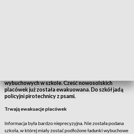
fot. poscigi.pl
W poniedziałek, 11 marca, około godz. 11.45 ktoś
poinformował o podłożeniu o ładunków
wybuchowych w szkole. Cześć nowosolskich
placówek już została ewakuowana. Do szkół jadą
policyjni pirotechnicy z psami.
Trwają ewakuacje placówek
Informacja była bardzo nieprecyzyjna. Nie została podana
szkoła, w której miały zostać podłożone ładunki wybuchowe