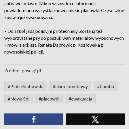
ani nawet miasto. Mimo wszystko o informacji
powiadomiono wszystkie nowosolskie placówki. Część szkół
została już ewakuowana.
– Do szkół jadą policyjni pirotechnicy. Zostaną też
wykorzystane psy do poszukiwań materiałów wybuchowych
– mówi sierż. szt. Renata Dąbrowicz- Kozłowska z
nowosolskiej policji.
Źródło:
poscigi.pl
#Piotr Grabowski
#alarm bombowy
#bomba
#Nowa Sól
#placówki
#ewakuacja