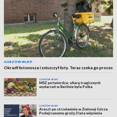
GORZÓW WLKP.
Okradł listonosza i zniszczył listy. Teraz czeka go proces
GORZÓW WLKP.
MSZ potwierdza: ofiarą tragicznych
wydarzeń w Berlinie była Polka
GORZÓW WLKP.
Areszt po strzelaninie w Zielonej Górze.
Podejrzanemu grożą 3 lata więzienia