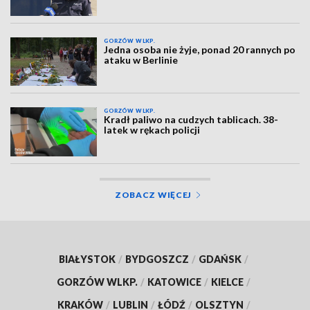
GORZÓW WLKP.
Jedna osoba nie żyje, ponad 20 rannych po
ataku w Berlinie
GORZÓW WLKP.
Kradł paliwo na cudzych tablicach. 38-
latek w rękach policji
ZOBACZ WIĘCEJ
BIAŁYSTOK
/
BYDGOSZCZ
/
GDAŃSK
/
GORZÓW WLKP.
/
KATOWICE
/
KIELCE
/
KRAKÓW
/
LUBLIN
/
ŁÓDŹ
/
OLSZTYN
/