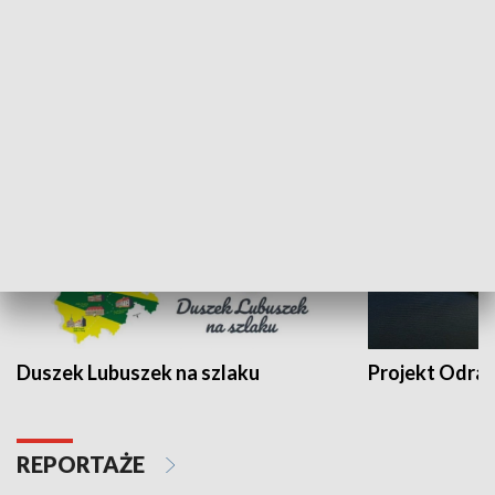
Kalejdoskop
Sołtys na med
WYPOCZYNEK I REKREACJA
Duszek Lubuszek na szlaku
Projekt Odra
REPORTAŻE