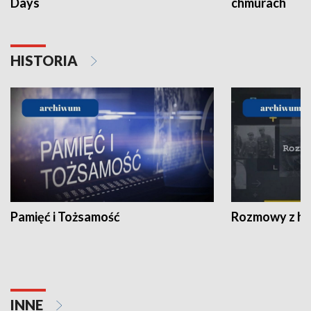
Days
chmurach
HISTORIA
Pamięć i Tożsamość
Rozmowy z his
INNE