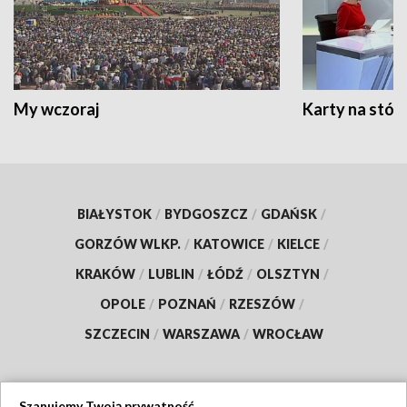
My wczoraj
Karty na stół:
BIAŁYSTOK
/
BYDGOSZCZ
/
GDAŃSK
/
GORZÓW WLKP.
/
KATOWICE
/
KIELCE
/
KRAKÓW
/
LUBLIN
/
ŁÓDŹ
/
OLSZTYN
/
OPOLE
/
POZNAŃ
/
RZESZÓW
/
SZCZECIN
/
WARSZAWA
/
WROCŁAW
Szanujemy Twoją prywatność