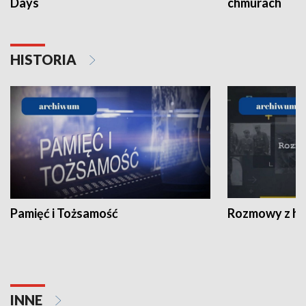
Days
chmurach
HISTORIA
Pamięć i Tożsamość
Rozmowy z his
INNE