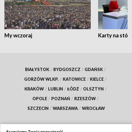
My wczoraj
Karty na stół:
BIAŁYSTOK
/
BYDGOSZCZ
/
GDAŃSK
/
GORZÓW WLKP.
/
KATOWICE
/
KIELCE
/
KRAKÓW
/
LUBLIN
/
ŁÓDŹ
/
OLSZTYN
/
OPOLE
/
POZNAŃ
/
RZESZÓW
/
SZCZECIN
/
WARSZAWA
/
WROCŁAW
Szanujemy Twoją prywatność