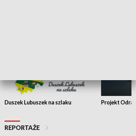
Kalejdoskop
Sołtys na med
WYPOCZYNEK I REKREACJA
Duszek Lubuszek na szlaku
Projekt Odra
REPORTAŻE