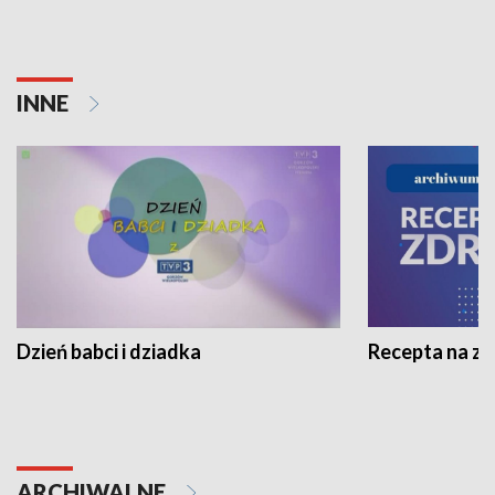
INNE
Dzień babci i dziadka
Recepta na z
ARCHIWALNE