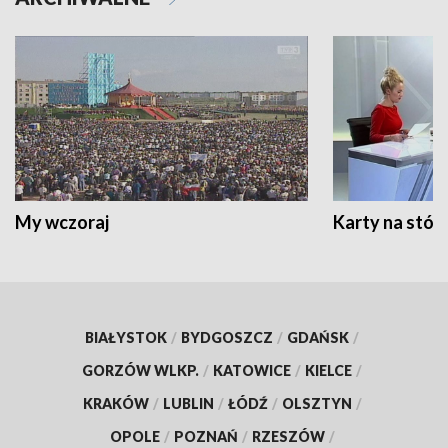
My wczoraj
Karty na stół:
BIAŁYSTOK
/
BYDGOSZCZ
/
GDAŃSK
/
GORZÓW WLKP.
/
KATOWICE
/
KIELCE
/
KRAKÓW
/
LUBLIN
/
ŁÓDŹ
/
OLSZTYN
/
OPOLE
/
POZNAŃ
/
RZESZÓW
/