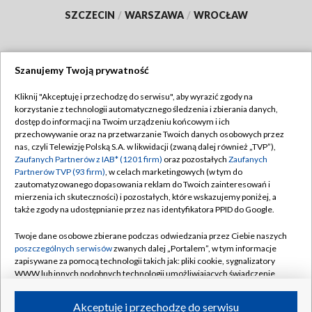
SZCZECIN
/
WARSZAWA
/
WROCŁAW
Szanujemy Twoją prywatność
Dołącz do nas:
Kliknij "Akceptuję i przechodzę do serwisu", aby wyrazić zgody na
korzystanie z technologii automatycznego śledzenia i zbierania danych,
TVP
dostęp do informacji na Twoim urządzeniu końcowym i ich
Abonament TVP
przechowywanie oraz na przetwarzanie Twoich danych osobowych przez
Regulamin TVP
nas, czyli Telewizję Polską S.A. w likwidacji (zwaną dalej również „TVP”),
Emisja w TVP
Polityka prywatności
Zaufanych Partnerów z IAB* (1201 firm)
oraz pozostałych
Zaufanych
Partnerów TVP (93 firm)
, w celach marketingowych (w tym do
Centrum informacji TVP
Moje zgody
zautomatyzowanego dopasowania reklam do Twoich zainteresowań i
mierzenia ich skuteczności) i pozostałych, które wskazujemy poniżej, a
Naziemna Telewizja Cyfrowa
Pomoc
także zgody na udostępnianie przez nas identyfikatora PPID do Google.
Sklep TVP
Biuro reklamy
Twoje dane osobowe zbierane podczas odwiedzania przez Ciebie naszych
Rada Programowa
Kontakt
poszczególnych serwisów
zwanych dalej „Portalem”, w tym informacje
zapisywane za pomocą technologii takich jak: pliki cookie, sygnalizatory
System NOS
WWW lub innych podobnych technologii umożliwiających świadczenie
dopasowanych i bezpiecznych usług, personalizację treści oraz reklam,
Informacje o nadawcy
Kanały
udostępnianie funkcji mediów społecznościowych oraz analizowanie
Akceptuję i przechodzę do serwisu
ruchu w Internecie.