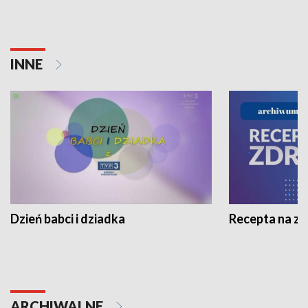
INNE
Dzień babci i dziadka
Recepta na z
ARCHIWALNE