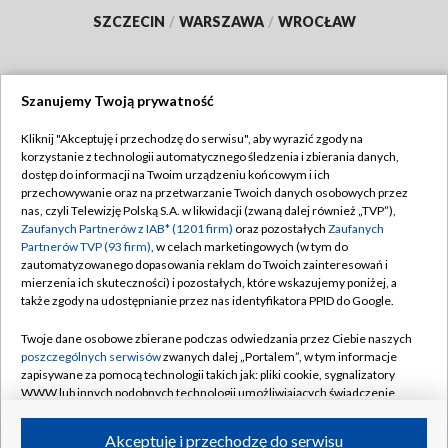
SZCZECIN
/
WARSZAWA
/
WROCŁAW
Szanujemy Twoją prywatność
Dołącz do nas:
Kliknij "Akceptuję i przechodzę do serwisu", aby wyrazić zgody na
korzystanie z technologii automatycznego śledzenia i zbierania danych,
TVP
dostęp do informacji na Twoim urządzeniu końcowym i ich
Abonament TVP
przechowywanie oraz na przetwarzanie Twoich danych osobowych przez
Regulamin TVP
nas, czyli Telewizję Polską S.A. w likwidacji (zwaną dalej również „TVP”),
Emisja w TVP
Polityka prywatności
Zaufanych Partnerów z IAB* (1201 firm)
oraz pozostałych
Zaufanych
Partnerów TVP (93 firm)
, w celach marketingowych (w tym do
Centrum informacji TVP
Moje zgody
zautomatyzowanego dopasowania reklam do Twoich zainteresowań i
mierzenia ich skuteczności) i pozostałych, które wskazujemy poniżej, a
Naziemna Telewizja Cyfrowa
Pomoc
także zgody na udostępnianie przez nas identyfikatora PPID do Google.
Sklep TVP
Biuro reklamy
Twoje dane osobowe zbierane podczas odwiedzania przez Ciebie naszych
Rada Programowa
Kontakt
poszczególnych serwisów
zwanych dalej „Portalem”, w tym informacje
zapisywane za pomocą technologii takich jak: pliki cookie, sygnalizatory
System NOS
WWW lub innych podobnych technologii umożliwiających świadczenie
dopasowanych i bezpiecznych usług, personalizację treści oraz reklam,
Informacje o nadawcy
Kanały
udostępnianie funkcji mediów społecznościowych oraz analizowanie
Akceptuję i przechodzę do serwisu
ruchu w Internecie.