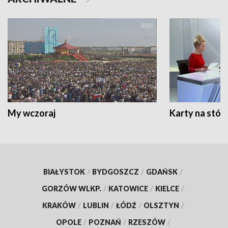
My wczoraj
Karty na stół:
BIAŁYSTOK
/
BYDGOSZCZ
/
GDAŃSK
/
GORZÓW WLKP.
/
KATOWICE
/
KIELCE
/
KRAKÓW
/
LUBLIN
/
ŁÓDŹ
/
OLSZTYN
/
OPOLE
/
POZNAŃ
/
RZESZÓW
/