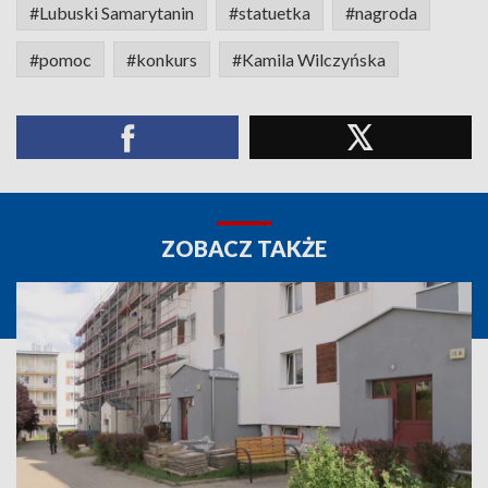
#Lubuski Samarytanin
#statuetka
#nagroda
#pomoc
#konkurs
#Kamila Wilczyńska
ZOBACZ TAKŻE