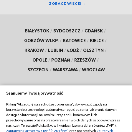
ZOBACZ WIĘCEJ
BIAŁYSTOK
/
BYDGOSZCZ
/
GDAŃSK
/
GORZÓW WLKP.
/
KATOWICE
/
KIELCE
/
KRAKÓW
/
LUBLIN
/
ŁÓDŹ
/
OLSZTYN
/
OPOLE
/
POZNAŃ
/
RZESZÓW
/
SZCZECIN
/
WARSZAWA
/
WROCŁAW
Szanujemy Twoją prywatność
Dołącz do nas:
Kliknij "Akceptuję i przechodzę do serwisu", aby wyrazić zgody na
korzystanie z technologii automatycznego śledzenia i zbierania danych,
TVP
dostęp do informacji na Twoim urządzeniu końcowym i ich
Abonament TVP
przechowywanie oraz na przetwarzanie Twoich danych osobowych przez
Regulamin TVP
nas, czyli Telewizję Polską S.A. w likwidacji (zwaną dalej również „TVP”),
Emisja w TVP
Polityka prywatności
Zaufanych Partnerów z IAB* (1201 firm)
oraz pozostałych
Zaufanych